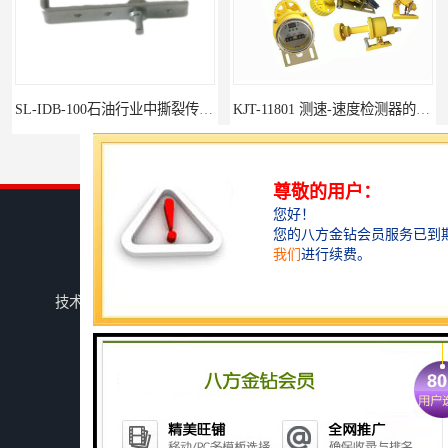
SL-IDB-100石油行业中撕裂传感器的防爆监测
KJT-11801 测速-速度检测器的技术参数与应用
您是第
3793431
位访客
版权所有 ©2026-08-09
鄂ICP备15020148号-8
湖北杭荣电气有限公司
保留所有权利.
技术支持：
八方资源网
免责声明
管理员入口
网站地图
GHLJ-I‌有色金属冶炼防爆堵煤开关的应用
如何选择适合的防爆撕裂开关