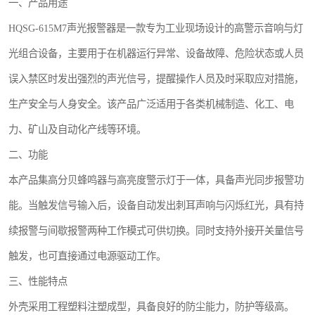
一、产品用途
跑偏开关
HQSG-615M7声光报警器是一款专为工业现场设计的高警示音响与灯
撕裂开关
光组合设备，主要用于在机器运行异常、设备故障、危险状态或人员
误入禁区时发出强烈的声光信号，提醒操作人员及时采取应对措施，
溜槽堵塞检测开关
生产安全与人身安全。该产品广泛适用于各类机械制造、化工、电
限位开关
力、矿山及自动化产线等环境。
速度传感器
二、功能
本产品集高分贝蜂鸣器与高亮度警示灯于一体，具备声光同步报警功
微电脑超速开关
能。当触发信号输入后，设备自动发出刺耳声响与闪烁红光，具有持
续报警与间歇报警两种工作模式可供切换。同时支持外接开关量信号
触发，也可直接通过电源驱动工作。
三、性能特点
外壳采用工程塑料注塑成型，具备良好的防尘能力，防护等级高。