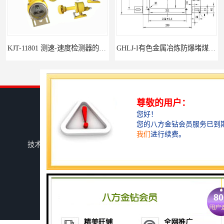
KJT-11801 测速-速度检测器的技术参数与应用
GHLJ-I‌有色金属冶炼防爆堵煤开关的应用
您是第
3808519
位访客
版权所有 ©2026-08-10
鄂ICP备15020148号-8
湖北杭荣电气有限公司
保留所有权利.
技术支持：
八方资源网
免责声明
管理员入口
网站地图
如何选择适合的防爆撕裂开关
GCDH-W 皮带打滑开关在港口码头的应用