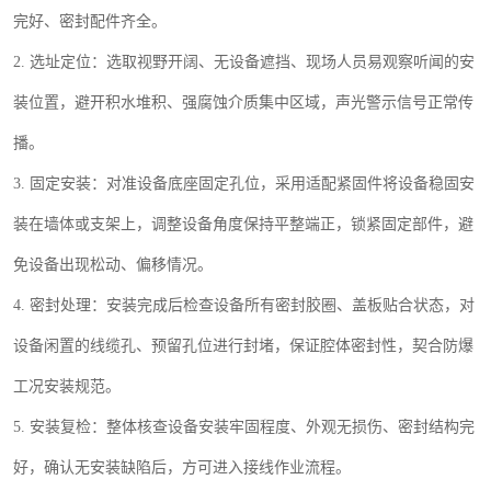
跑偏开关
完好、密封配件齐全。
2.
选址定位：选取视野开阔、无设备遮挡、现场人员易观察听闻的安
撕裂开关
装位置，避开积水堆积、强腐蚀介质集中区域，声光警示信号正常传
溜槽堵塞检测开关
播。
限位开关
3.
固定安装：对准设备底座固定孔位，采用适配紧固件将设备稳固安
装在墙体或支架上，调整设备角度保持平整端正，锁紧固定部件，避
速度传感器
免设备出现松动、偏移情况。
微电脑超速开关
4.
密封处理：安装完成后检查设备所有密封胶圈、盖板贴合状态，对
设备闲置的线缆孔、预留孔位进行封堵，保证腔体密封性，契合防爆
工况安装规范。
5.
安装复检：整体核查设备安装牢固程度、外观无损伤、密封结构完
好，确认无安装缺陷后，方可进入接线作业流程。