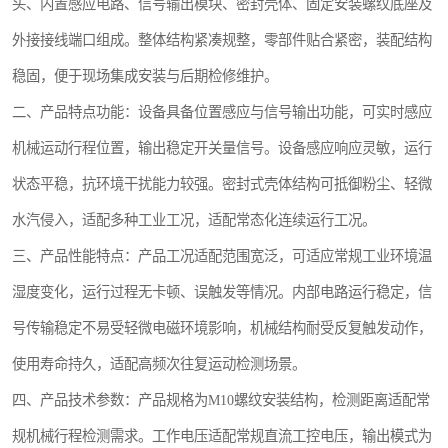
头、内置感应电路、信号输出模块、密封壳体、固定安装螺纹底座及
跑偏开关
外接接线端口组成。整体结构紧凑规整，零部件贴合紧密，装配结构
撕裂开关
稳固，便于现场集成安装与后期检修维护。
二、产品特点功能：设备具备位置感应与信号输出功能，可实时感应
溜槽堵塞检测开关
机械运动行程位置，输出稳定开关量信号。设备感应响应灵敏，运行
限位开关
状态平稳，抗环境干扰能力较强。密封式壳体结构可抵御粉尘、轻微
速度传感器
水汽侵入，适配多种工业工况，适配常态化连续运行工况。
三、产品性能特点：产品工况适配范围宽泛，可适应常规工业环境温
微电脑超速开关
湿度变化，运行过程无卡顿、误触发等情况。内部电路运行稳定，信
号传输稳定不易受轻微电磁环境影响，机械结构耐受反复触发动作，
使用寿命持久，适配高频次往复运动检测场景。
四、产品技术参数：产品规格为M10螺纹安装结构，检测距离适配常
规机械行程检测需求。工作电压适配常规直流工控电压，输出模式为