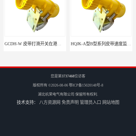
GCDH-W 皮带打滑开关在港口码头的应用
HQJK-A型B型系列皮带速度监控仪
您是第
3737468
位访客
版权所有 ©2026-08-06
鄂ICP备15020148号-8
湖北杭荣电气有限公司
保留所有权利.
技术支持：
八方资源网
免责声明
管理员入口
网站地图
HQSD-C型系列速度监控仪
HQLC-E780XS‌建材行业防爆流槽堵塞开关 提升生产效率‌