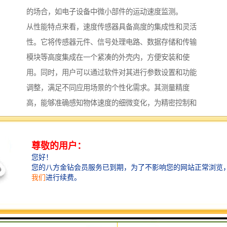
的场合，如电子设备中微小部件的运动速度监测。
从性能特点来看，速度传感器具备高度的集成性和灵活
性。它将传感器元件、信号处理电路、数据存储和传输
模块等高度集成在一个紧凑的外壳内，方便安装和使
用。同时，用户可以通过软件对其进行参数设置和功能
调整，满足不同应用场景的个性化需求。其测量精度
高，能够准确感知物体速度的细微变化，为精密控制和
数据分析提供可靠的数据支持。而且，产品的抗干扰能
力强，采用了的屏蔽和滤波技术，有效减少了外界电磁
干扰和噪声对测量结果的影响。
在应用领域，速度传感器在设备中有着重要应用。例如
在心脏起搏器等设备中，速度传感器可监测心脏的跳动
速度，根据心率变化自动调整起搏器的工作模式，保障
患者的心脏健康。在智能交通系统中，速度传感器可安
装在道路基础设施上，实时监测车辆的行驶速度，为交