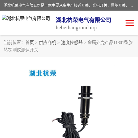
湖北杭荣电气有限公司是一家主要从事生产接近开关、光电开关，霍尔开关、两级跑偏开关、双向拉绳开关、速度监测器、皮带打滑开关、阻旋式料位开关、皮带纵向撕裂开关、溜槽堵塞开关、声光报警器、矿用磁性井筒开关等，主营行业：电气设备、仪器仪表制造, 高低压电器，成套电气设备，矿用防爆机电设备，皮带机综合保护系统，防爆电器，传感器，工矿配件，电器配件，自动化工业机器人的研发，制造，加工销售。
湖北杭荣电气有限公司
hebeihangrondaiqi
当前位置：
首页
>
供应商机
>
速度传感器
> 金属外壳产品11801型旋
转探测仪测速开关
阻旋料位开关
重锤式料位计
音叉开关
浮球开关
射频导纳
声光报警器
扬声器
滑线指示灯
接近开关
光电开关
磁性开关
拉绳开关