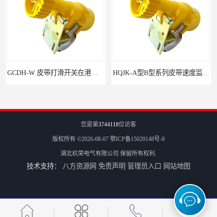
GCDH-W 皮带打滑开关在港口码头的应用
HQJK-A型B型系列皮带速度监控仪
您是第
3744118
位访客
版权所有 ©2026-08-07
鄂ICP备15020148号-8
湖北杭荣电气有限公司
保留所有权利.
技术支持：
八方资源网
免责声明
管理员入口
网站地图
HQSD-C型系列速度监控仪
HQLC-E780XS‌建材行业防爆流槽堵塞开关 提升生产效率‌