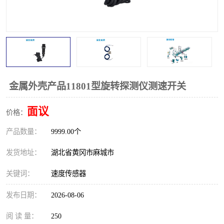
跑偏开关
打滑开关
撕裂开关
倾斜开关
溜槽堵塞检测开关
料流检测器
限位开关
速度检测器
金属外壳产品11801型旋转探测仪测速开关
速度传感器
行程开关
面议
价格：
产品数量：
微电脑超速开关
9999.00个
发货地址：
湖北省黄冈市麻城市
关键词：
速度传感器
发布日期：
2026-08-06
阅 读 量：
250