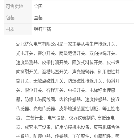
可售卖地
全国
包装
盒装
材质
铝锌压铸
湖北杭荣电气有限公司是一家主要从事生产接近开关、
光电开关，霍尔开关、两级跑偏开关、双向拉绳开关、
速度监测器、皮带打滑开关、阻旋式料位开关、皮带纵
向撕裂开关、溜槽堵塞开关、声光报警器、矿用磁性井
筒开关、无触点磁性开关、防爆磁性接近开关、倾斜开
关、限位开关、行程开关、电梯开关、电梯称重传感
器，防爆电磁阀线圈、齿轮传感器、速度传感器、接近
传感器、光电传感器、皮带输送装置控制柜，等工控电
器， 主营行业：电气设备、仪器仪表制造, 高低压电
器，成套电气设备，矿用防爆机电设备，皮带机综合保
护系统，防爆电器，传感器，工矿配件，电器配件，照