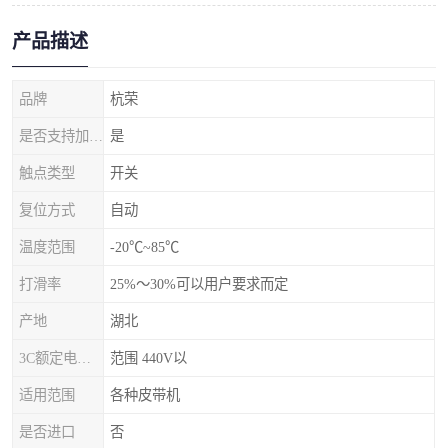
产品描述
品牌
杭荣
是否支持加工定制
是
触点类型
开关
复位方式
自动
温度范围
-20℃~85℃
打滑率
25%～30%可以用户要求而定
产地
湖北
3C额定电压范围
范围 440V以
适用范围
各种皮带机
是否进口
否