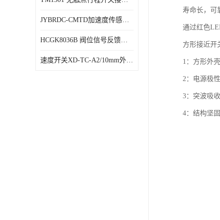
寿命长，可
JYBRDC-CMTD加速度传感器距离远
通过红色L
HCGK8036B 阀位信号反馈装置 限位开关
方形接近开
速度开关XD-TC-A2/10mm外形图
1：方形外
2：电源极
3：突波吸
4：结构坚