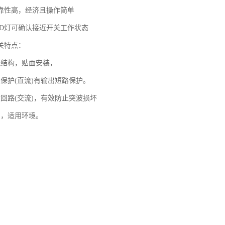
靠性高，经济且操作简单
ED灯可确认接近开关工作状态
关特点：
壳结构，贴面安装，
性保护(直流)有输出短路保护。
收回路(交流)，有效防止突波损坏
固，适用环境。