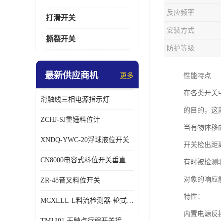
反应频率
打滑开关
安装方式
撕裂开关
防护等级
最新供应商机
更多
性能特点
在各类开关
滑触线三相电源指示灯
的目的，这
ZCHJ-SJ重锤料位计
当有物体移
XNDQ-YWC-20浮球液位开关
开关检出距
CN8000电容式料位开关垂直安装时
有时被检测
对象的响应
ZR-48音叉料位开关
特性：
MCXLLL-L料流检测器-轮式煤流信号控制器
内置电源反
TM1301 无触点行程开关接线在交通设备中的稳定性