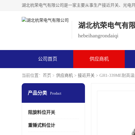
湖北杭荣电气有
hebeihangrondaiqi
公司首页
供应商机
当前位置：
首页
>
供应商机
>
接近开关
> GH1-339ME耐
联系方式
产品分类
Product
阻旋料位开关
重锤式料位计