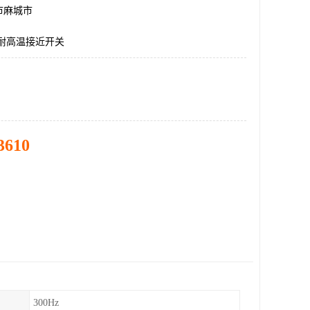
市麻城市
ME耐高温接近开关
3610
300Hz