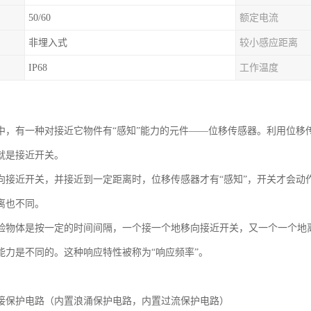
50/60
额定电流
非埋入式
较小感应距离
IP68
工作温度
中，有一种对接近它物件有“感知”能力的元件——位移传感器。利用位移
就是接近开关。
向接近开关，并接近到一定距离时，位移传感器才有“感知”，开关才会动
离也不同。
验物体是按一定的时间间隔，一个接一个地移向接近开关，又一个一个地
能力是不同的。这种响应特性被称为“响应频率”。
接保护电路（内置浪涌保护电路，内置过流保护电路）