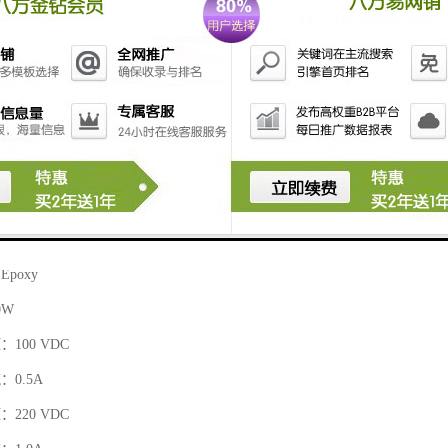
A.B.S
poxy
0W
100 VDC
0.5A
220 VDC