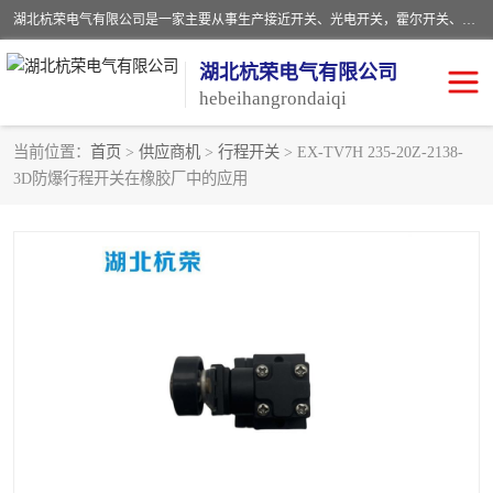
湖北杭荣电气有限公司是一家主要从事生产接近开关、光电开关，霍尔开关、两级跑偏开关、双向拉绳开关、速度监测器、皮带打滑开关、阻旋式料位开关、皮带纵向撕裂开关、溜槽堵塞开关、声光报警器、矿用磁性井筒开关等，主营行业：电气设备、仪器仪表制造, 高低压电器，成套电气设备，矿用防爆机电设备，皮带机综合保护系统，防爆电器，传感器，工矿配件，电器配件，自动化工业机器人的研发，制造，加工销售。
湖北杭荣电气有限公司
hebeihangrondaiqi
当前位置：
首页
>
供应商机
>
行程开关
> EX-TV7H 235-20Z-2138-
3D防爆行程开关在橡胶厂中的应用
阻旋料位开关
重锤式料位计
音叉开关
浮球开关
射频导纳
声光报警器
扬声器
滑线指示灯
接近开关
光电开关
磁性开关
拉绳开关