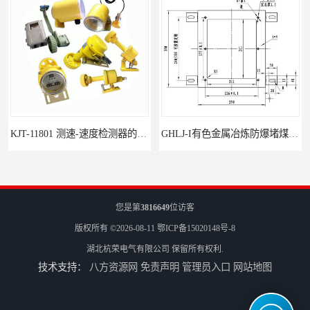
KJT-11801 测速-速度检测器的技术参数与应用
GHLJ-I‌有色金属冶炼防爆堵煤开关的应用
您是第
3816649
位访客
版权所有 ©2026-08-11
鄂ICP备15020148号-8
湖北杭荣电气有限公司
保留所有权利.
技术支持：
八方资源网
免责声明
管理员入口
网站地图
如何选择适合的防爆撕裂开关
GCDH-W 皮带打滑开关在港口码头的应用