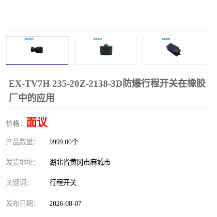
跑偏开关
打滑开关
撕裂开关
倾斜开关
溜槽堵塞检测开关
料流检测器
限位开关
速度检测器
EX-TV7H 235-20Z-2138-3D防爆行程开关在橡胶
厂中的应用
速度传感器
行程开关
面议
价格：
微电脑超速开关
产品数量：
9999.00个
发货地址：
湖北省黄冈市麻城市
关键词：
行程开关
发布日期：
2026-08-07