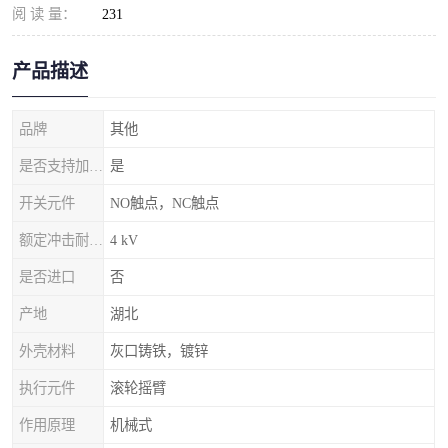
阅 读 量：
231
产品描述
品牌
其他
是否支持加工定制
是
开关元件
NO触点，NC触点
额定冲击耐受电压
4 kV
是否进口
否
产地
湖北
外壳材料
灰口铸铁，镀锌
执行元件
滚轮摇臂
作用原理
机械式