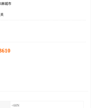
市麻城市
开关
3610
<60N