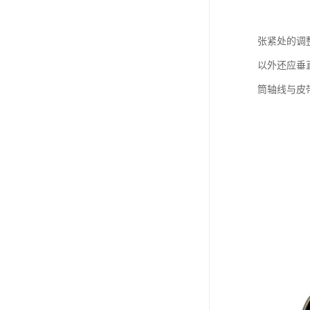
张紧处的调
以外还应垂
筒轴线与皮