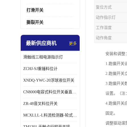
复位方式
打滑开关
动作指示灯
撕裂开关
工作湿度
动作角度
最新供应商机
更多
安装和调整
滑触线三相电源指示灯
1.跑偏开
ZCHJ-SJ重锤料位计
2.跑偏开关
XNDQ-YWC-20浮球液位开关
3.跑偏开
CN8000电容式料位开关垂直安装时
设置。（注
4.跑偏开
ZR-48音叉料位开关
固定。
MCXLLL-L料流检测器-轮式煤流信号控制器
调整驱动滚
TM1301 无触点行程开关接线在交通设备中的稳定性