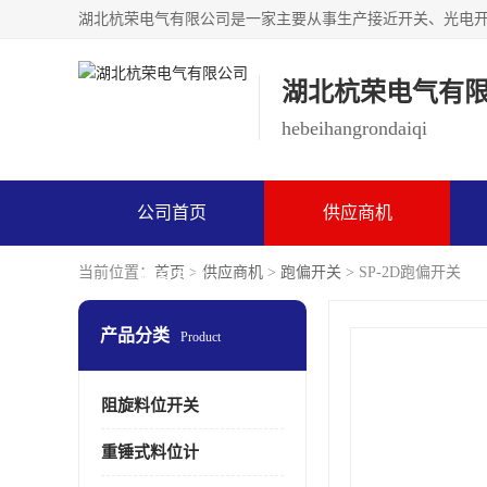
湖北杭荣电气有
hebeihangrondaiqi
公司首页
供应商机
当前位置：
首页
>
供应商机
>
跑偏开关
> SP-2D跑偏开关
联系方式
产品分类
Product
阻旋料位开关
重锤式料位计