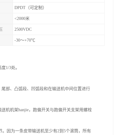
DPDT（可定制）
<2000米
压
2500VDC
-30～+70℃
1/3处。
、尾部、凸弧段、凹弧段和在输送机中间位置进行
机机架hanjie，跑偏开关与跑偏开关支架用螺栓
。因为一条皮带输送机至少有2到5个滚筒，所有