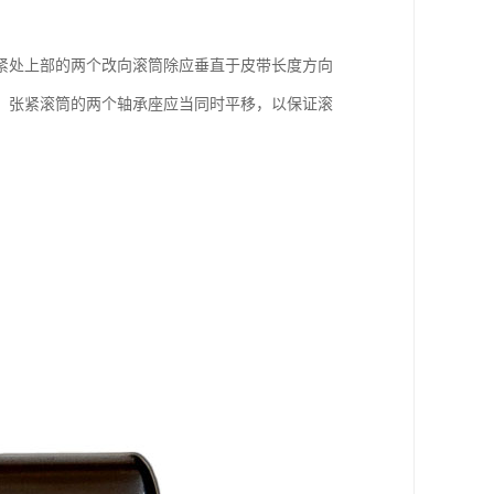
紧处上部的两个改向滚筒除应垂直于皮带长度方向
，张紧滚筒的两个轴承座应当同时平移，以保证滚