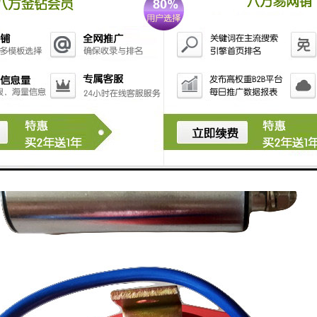
辊组 皮带机的皮带在整个皮带输送机的中部跑偏时可调整托辊组的位置
进行调整。具体调整方法，具体方法是皮带偏向哪一侧，托辊组的哪一侧