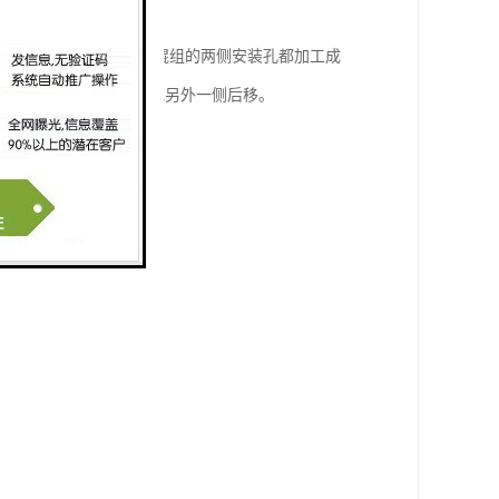
来调整跑偏；在制造时托辊组的两侧安装孔都加工成
朝皮带前进方向前移，或另外一侧后移。