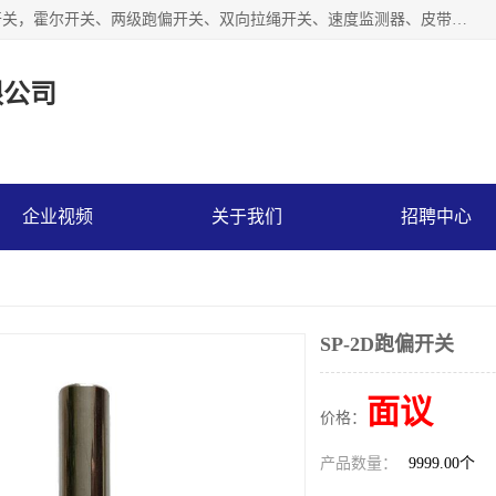
湖北杭荣电气有限公司是一家主要从事生产接近开关、光电开关，霍尔开关、两级跑偏开关、双向拉绳开关、速度监测器、皮带打滑开关、阻旋式料位开关、皮带纵向撕裂开关、溜槽堵塞开关、声光报警器、矿用磁性井筒开关等，主营行业：电气设备、仪器仪表制造, 高低压电器，成套电气设备，矿用防爆机电设备，皮带机综合保护系统，防爆电器，传感器，工矿配件，电器配件，自动化工业机器人的研发，制造，加工销售。
限公司
企业视频
关于我们
招聘中心
SP-2D跑偏开关
面议
价格：
产品数量：
9999.00个