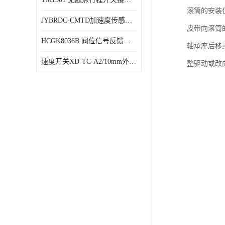
滚筒的安装
JYBRDC-CMTD加速度传感器距离远
皮带向滚筒
HCGK8036B 阀位信号反馈装置 限位开关
轴承座后移
速度开关XD-TC-A2/10mm外形图
整驱动或改