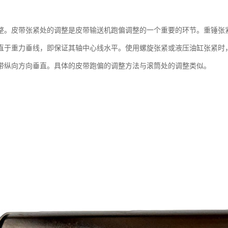
整。皮带张紧处的调整是皮带输送机跑偏调整的一个重要的环节。重锤张
直于重力垂线，即保证其轴中心线水平。使用螺旋张紧或液压油缸张紧时
带纵向方向垂直。具体的皮带跑偏的调整方法与滚筒处的调整类似。