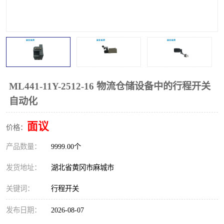
跑偏开关
打滑开关
撕裂开关
倾斜开关
溜槽堵塞检测开关
料流检测器
限位开关
速度检测器
ML441-11Y-2512-16 物流仓储设备中的行程开关
自动化
速度传感器
行程开关
面议
价格：
微电脑超速开关
产品数量：
9999.00个
发货地址：
湖北省黄冈市麻城市
关键词：
行程开关
发布日期：
2026-08-07