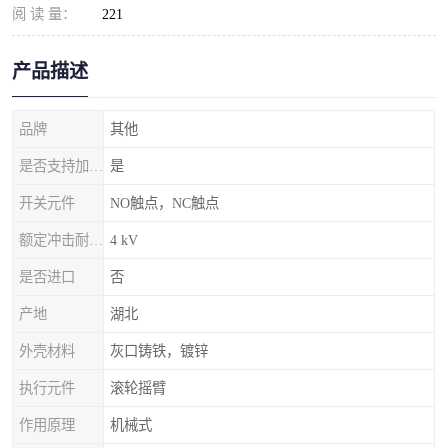
阅 读 量：
221
产品描述
品牌
其他
是否支持加工定制
是
开关元件
NO触点，NC触点
额定冲击耐受电压
4 kV
是否进口
否
产地
湖北
外壳材料
灰口铸铁，镀锌
执行元件
滚轮摇臂
作用原理
机械式