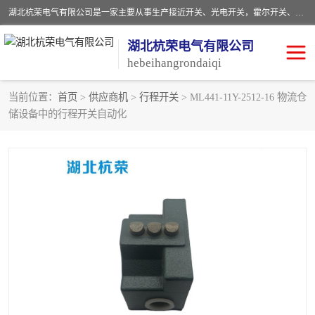
湖北杭荣电气有限公司是一家主要从事生产接近开关、光电开关，霍尔开关、两级跑偏开关、双向拉绳开关、速度监测器、皮带打滑开关、阻旋式料位开关、皮带纵向撕裂开关、溜槽堵塞开关、声光报警器、矿用磁性井筒开关等，主营行业：电气设备、仪器仪表制造, 高低压电器，成套电气设备，矿用防爆机电设备，皮带机综合保护系统，防爆电器，传感器，工矿配件，电器配件，自动化工业机器人的研发，制造，加工销售。
湖北杭荣电气有限公司
hebeihangrondaiqi
当前位置：
首页
>
供应商机
>
行程开关
> ML441-11Y-2512-16 物流仓
储设备中的行程开关自动化
阻旋料位开关
重锤式料位计
音叉开关
浮球开关
射频导纳
声光报警器
扬声器
滑线指示灯
接近开关
光电开关
磁性开关
拉绳开关