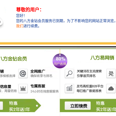
路导通，常用于启动某一动作；常闭型则相反，常态下
触点闭合，外力作用时断开，可用于紧急停止或安全保
护电路；转换型具备常开和常闭两组触点，能根据机械
部件的位置变化，灵活切换电路状态，满足复杂的控制
需求。
行程开关广泛应用于机床、自动化生产线、物流设备等
领域。在机床加工中，通过行程开关可控制工作台的移
动范围，确保加工精度；在自动化生产线，它能协调各
工位间的物料传输，保证生产流程的顺畅。凭借其可靠
的性能与多样的功能，行程开关为工业设备的、安全运
行提供了有力保障 。