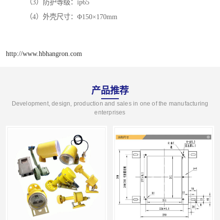
（3）防护等级：ip65
（4）外壳尺寸：Φ150×170mm
http://www.hbhangron.com
产品推荐
Development, design, production and sales in one of the manufacturing
enterprises