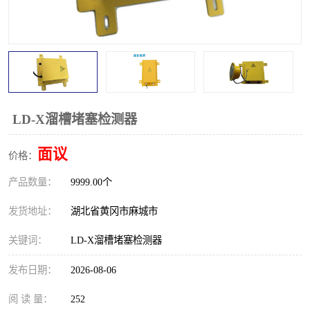
跑偏开关
打滑开关
撕裂开关
倾斜开关
溜槽堵塞检测开关
料流检测器
限位开关
速度检测器
LD-X溜槽堵塞检测器
速度传感器
行程开关
面议
价格：
产品数量：
微电脑超速开关
9999.00个
发货地址：
湖北省黄冈市麻城市
关键词：
LD-X溜槽堵塞检测器
发布日期：
2026-08-06
阅 读 量：
252