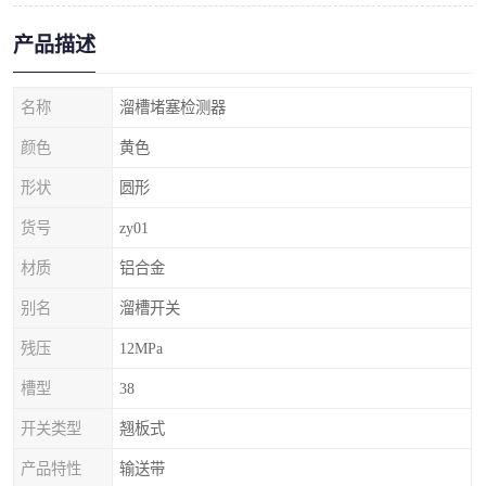
产品描述
名称
溜槽堵塞检测器
颜色
黄色
形状
圆形
货号
zy01
材质
铝合金
别名
溜槽开关
残压
12MPa
槽型
38
开关类型
翘板式
产品特性
输送带