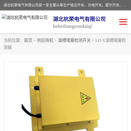
湖北杭荣电气有限公司是一家主要从事生产接近开关、光电开关，霍尔开关、两级跑偏开关、双向拉绳开关、速度监测器、皮带打滑开关、阻旋式料位开关、皮带纵向撕裂开关、溜槽堵塞开关、声光报警器、矿用磁性井筒开关等，主营行业：电气设备、仪器仪表制造, 高低压电器，成套电气设备，矿用防爆机电设备，皮带机综合保护系统，防爆电器，传感器，工矿配件，电器配件，自动化工业机器人的研发，制造，加工销售。
湖北杭荣电气有限公司
hebeihangrondaiqi
当前位置：
首页
>
供应商机
>
溜槽堵塞检测开关
> LD-X溜槽堵塞检
测器
阻旋料位开关
重锤式料位计
音叉开关
浮球开关
射频导纳
声光报警器
扬声器
滑线指示灯
接近开关
光电开关
磁性开关
拉绳开关