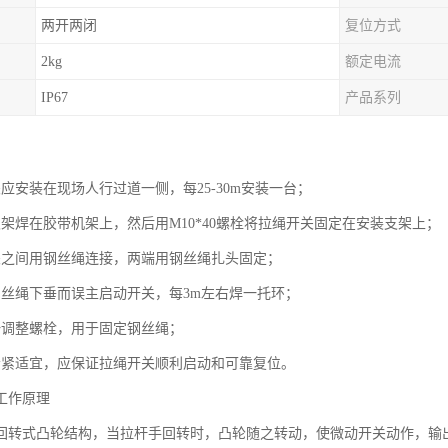
两开两闭
复位方式
2kg
额定电流
IP67
产品系列
应安装在现场人行过道一侧，每25-30m安装一台；
支架焊在胶带机架上，然后用M10*40螺栓将拉绳开关固定在安装支架上；
关之间用钢丝绳连接，两端用钢丝绳扎头固定；
钢丝绳下垂而误主启动开关，每3m左右焊一托环；
一调整螺栓，用于固定钢丝绳；
松紧适宜，应保证拉绳开关顺利启动和可靠复位。
工作原理
回转式凸轮结构，当拉杆手回转时，凸轮随之转动，使微动开关动作，输