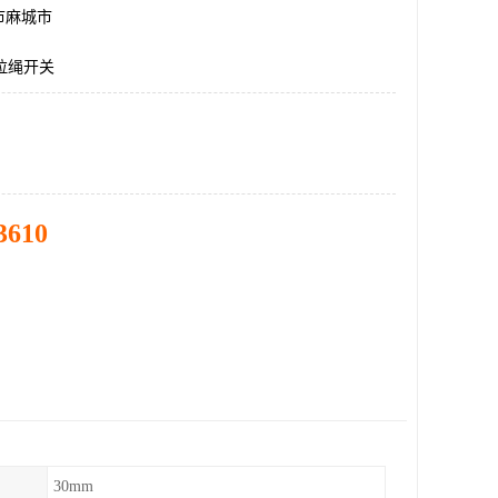
市麻城市
11拉绳开关
3610
30mm