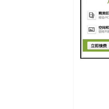
安装调整
拉绳开关应
1、将拉绳
2、一侧的
3、为减小
4、钢丝绳