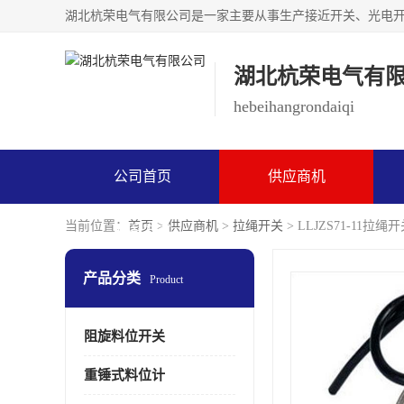
湖北杭荣电气有
hebeihangrondaiqi
公司首页
供应商机
当前位置：
首页
>
供应商机
>
拉绳开关
> LLJZS71-11拉绳
联系方式
产品分类
Product
阻旋料位开关
重锤式料位计