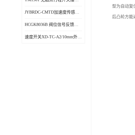
型为自动复
JYBRDC-CMTD加速度传感器距离远
后凸轮方能
HCGK8036B 阀位信号反馈装置 限位开关
速度开关XD-TC-A2/10mm外形图