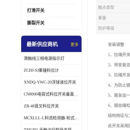
触点类型
打滑开关
重量
撕裂开关
防护等级
最新供应商机
更多
安装调整
1、拉绳开关
滑触线三相电源指示灯
2、将安装
ZCHJ-SJ重锤料位计
3、拉绳开
XNDQ-YWC-20浮球液位开关
4、为防止
CN8000电容式料位开关垂直安装时
5、尾各加
6、钢丝绳
ZR-48音叉料位开关
结构特征与
MCXLLL-L料流检测器-轮式煤流信号控制器
此开关采用
TM1301 无触点行程开关接线在交通设备中的稳定性