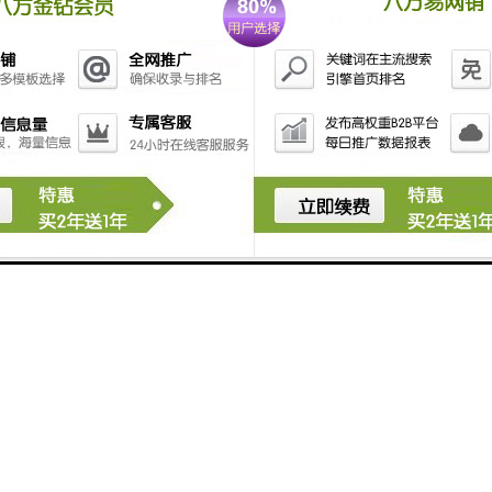
安装在输送机两边具有检修通道的地方，安装位置应确保检修人员在紧急
开关固定在机架上。
两台开关之间距离为50m左右，采用直径为Φ4的钢丝绳连接，松紧应适度
钢丝绳自重对开关启动的影响，每隔3m在机架上装一个托环，以支撑钢丝
的另一端系在拉簧上(用绳扣固定),在不影响正常使用下用紧线器将两侧拉