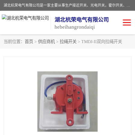
湖北杭荣电气有限公司是一家主要从事生产接近开关、光电开关，霍尔开关、两级跑偏开关、双向拉绳开关、速度监测器、皮带打滑开关、阻旋式料位开关、皮带纵向撕裂开关、溜槽堵塞开关、声光报警器、矿用磁性井筒开关等，主营行业：电气设备、仪器仪表制造, 高低压电器，成套电气设备，矿用防爆机电设备，皮带机综合保护系统，防爆电器，传感器，工矿配件，电器配件，自动化工业机器人的研发，制造，加工销售。
湖北杭荣电气有限公司
hebeihangrondaiqi
当前位置：
首页
>
供应商机
>
拉绳开关
> TMDJ-II双向拉绳开关
阻旋料位开关
重锤式料位计
音叉开关
浮球开关
射频导纳
声光报警器
扬声器
滑线指示灯
接近开关
光电开关
磁性开关
拉绳开关