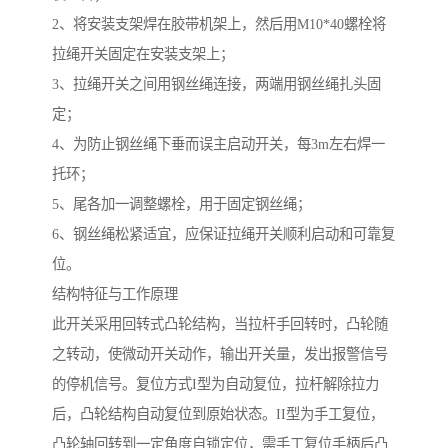
2、将安装支架焊在胶带机架上，然后用M10*40螺栓将
拉绳开关固定在安装支架上；
3、拉绳开关之间用钢丝绳连接，两端用钢丝绳扎头固
定；
4、为防止钢丝绳下垂而误主启动开关，每3m左右焊一
托环；
5、尾各加一调整螺栓，用于固定钢丝绳；
6、钢丝绳松紧适宜，应保证拉绳开关顺利启动和可靠复
位。
结构特征与工作原理
此开关采用回转式凸轮结构，当拉杆手回转时，凸轮随
之转动，使微动开关动作，输出开关量，发出报警信号
的停机信号。复位方式I型为自动复位，拉杆解除拉力
后，凸轮结构自动复位到原始状态。II型为手工复位，
凸轮轴回转到一定角度自锁定位，需手工复位手柄后凸