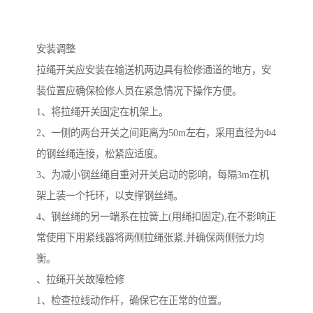
安装调整
拉绳开关应安装在输送机两边具有检修通道的地方，安
装位置应确保检修人员在紧急情况下操作方便。
1、将拉绳开关固定在机架上。
2、一侧的两台开关之间距离为50m左右，采用直径为Φ4
的钢丝绳连接，松紧应适度。
3、为减小钢丝绳自重对开关启动的影响，每隔3m在机
架上装一个托环，以支撑钢丝绳。
4、钢丝绳的另一端系在拉簧上(用绳扣固定),在不影响正
常使用下用紧线器将两侧拉绳张紧,并确保两侧张力均
衡。
、拉绳开关故障检修
1、检查拉线动作杆，确保它在正常的位置。