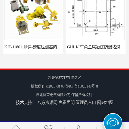
KJT-11801 测速-速度检测器的技术参数与应用
GHLJ-I‌有色金属冶炼防爆堵煤开关的应用
您是第
3771771
位访客
版权所有 ©2026-08-08
鄂ICP备15020148号-8
湖北杭荣电气有限公司
保留所有权利.
技术支持：
八方资源网
免责声明
管理员入口
网站地图
如何选择适合的防爆撕裂开关
GCDH-W 皮带打滑开关在港口码头的应用