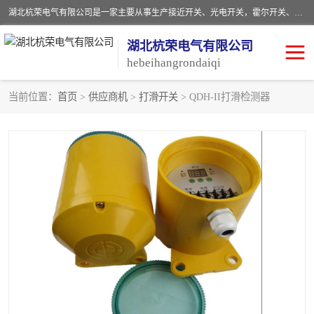
湖北杭荣电气有限公司是一家主要从事生产接近开关、光电开关，霍尔开关、两级跑偏开关、双向拉绳开关、速度监测器、皮带打滑开关、阻旋式料位开关、皮带纵向撕裂开关、溜槽堵塞开关、声光报警器、矿用磁性井筒开关等，主营行业：电气设备、仪器仪表制造, 高低压电器，成套电气设备，矿用防爆机电设备，皮带机综合保护系统，防爆电器，传感器，工矿配件，电器配件，自动化工业机器人的研发，制造，加工销售。
湖北杭荣电气有限公司
hebeihangrondaiqi
当前位置：
首页
>
供应商机
>
打滑开关
> QDH-II打滑检测器
阻旋料位开关
重锤式料位计
音叉开关
浮球开关
射频导纳
声光报警器
扬声器
滑线指示灯
接近开关
光电开关
磁性开关
拉绳开关