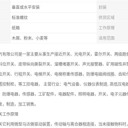
垂直或水平安装
封装
标准螺纹
供货区域
纸箱
工作原理
木屑、粉末、小麦等
适用范围
气有限公司是一家主要从事生产接近开关、光电开关，霍尔开关、两级跑
料位开关、皮带纵向撕裂开关、溜槽堵塞开关、声光报警器、矿用磁性井
位开关、行程开关、电梯开关、电梯称重传感器，防爆电磁阀线圈、齿轮
置控制柜，等工控电器， 主营行业：电气设备、仪器仪表制造, 高低压
，防爆电器，传感器，工矿配件，电器配件，照明电器，开关，电子元器
发，制造，加工销售。
关工作原理
关它利用微型马达做驱动装置，传动轴与离合器相连接，当未接触物料时