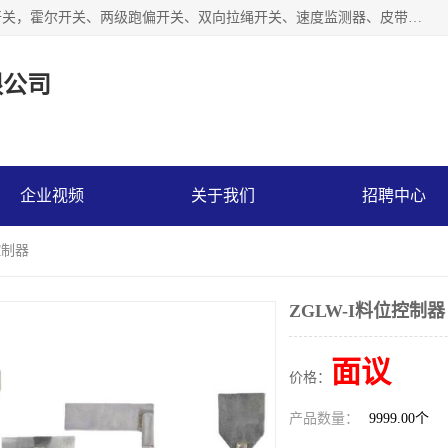
湖北杭荣电气有限公司是一家主要从事生产接近开关、光电开关，霍尔开关、两级跑偏开关、双向拉绳开关、速度监测器、皮带打滑开关、阻旋式料位开关、皮带纵向撕裂开关、溜槽堵塞开关、声光报警器、矿用磁性井筒开关等，主营行业：电气设备、仪器仪表制造, 高低压电器，成套电气设备，矿用防爆机电设备，皮带机综合保护系统，防爆电器，传感器，工矿配件，电器配件，自动化工业机器人的研发，制造，加工销售。
限公司
企业视频
关于我们
招聘中心
控制器
ZGLW-I料位控制器
面议
价格：
产品数量：
9999.00个