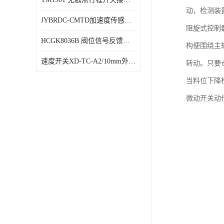
动，检测装
JYBRDC-CMTD加速度传感器距离远
阻旋式控制
HCGK8036B 阀位信号反馈装置 限位开关
构便围绕主
速度开关XD-TC-A2/10mm外形图
转动。只要
当料位下降
微动开关动