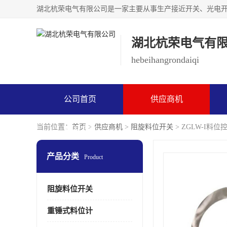
湖北杭荣电气有
hebeihangrondaiqi
公司首页
供应商机
当前位置：
首页
>
供应商机
>
阻旋料位开关
> ZGLW-I料位
联系方式
产品分类
Product
阻旋料位开关
重锤式料位计