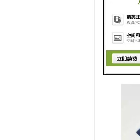
阻旋料位开
型号的阻旋
业的物料输