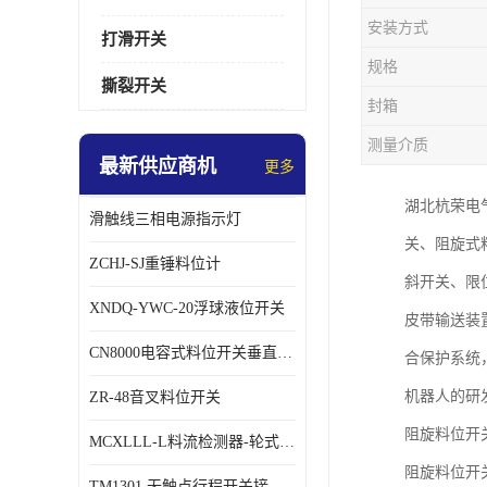
安装方式
打滑开关
规格
撕裂开关
封箱
测量介质
最新供应商机
更多
湖北杭荣电
滑触线三相电源指示灯
关、阻旋式
ZCHJ-SJ重锤料位计
斜开关、限
XNDQ-YWC-20浮球液位开关
皮带输送装
CN8000电容式料位开关垂直安装时
合保护系统
机器人的研
ZR-48音叉料位开关
阻旋料位开
MCXLLL-L料流检测器-轮式煤流信号控制器
阻旋料位开
TM1301 无触点行程开关接线在交通设备中的稳定性