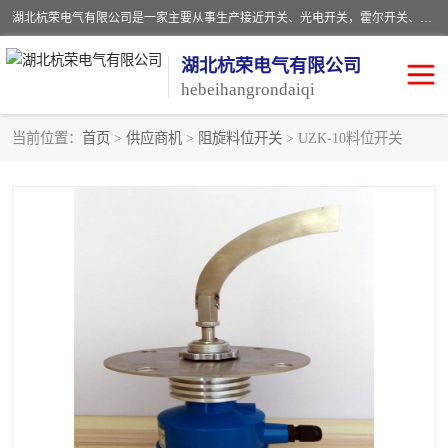
湖北杭荣电气有限公司是一家主要从事生产接近开关、光电开关，霍尔开关、两级跑偏开关、双向拉绳开关、速度监测器、皮带打滑开关、阻旋式料位开关、皮带纵向撕裂开关、溜槽堵塞开关、声光报警器、矿用磁性井筒开关等，主营行业：电气设备、仪器仪表制造, 高低压电器，成套电气设备，矿用防爆机电设备，皮带机综合保护系统，防爆电器，传感器，工矿配件，电器配件，自动化工业机器人的研发，制造，加工销售。
湖北杭荣电气有限公司
hebeihangrondaiqi
当前位置：
首页
>
供应商机
>
阻旋料位开关
> UZK-10料位开关
阻旋料位开关
重锤式料位计
音叉开关
浮球开关
射频导纳
声光报警器
扬声器
滑线指示灯
接近开关
光电开关
磁性开关
拉绳开关