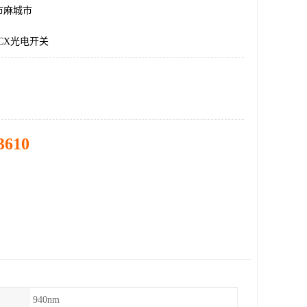
市麻城市
8NCX光电开关
3610
940nm