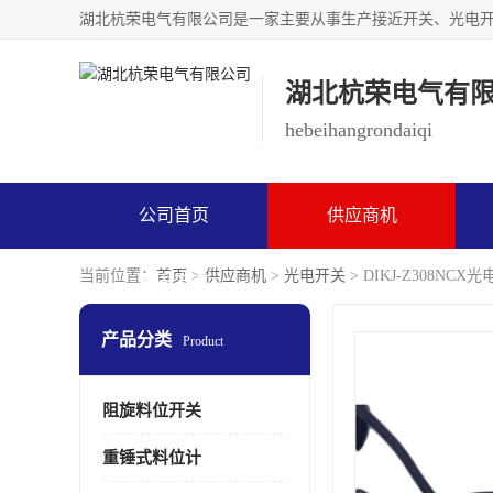
湖北杭荣电气有
hebeihangrondaiqi
公司首页
供应商机
当前位置：
首页
>
供应商机
>
光电开关
> DIKJ-Z308NCX
联系方式
产品分类
Product
阻旋料位开关
重锤式料位计