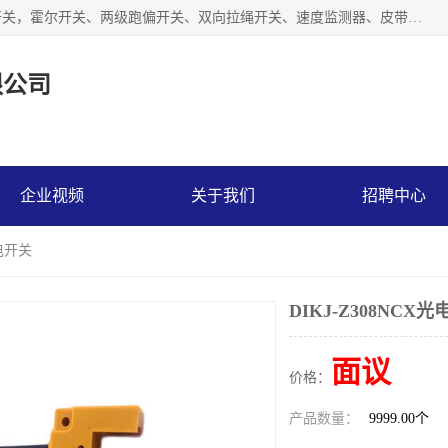
湖北杭荣电气有限公司是一家主要从事生产接近开关、光电开关，霍尔开关、两级跑偏开关、双向拉绳开关、速度监测器、皮带打滑开关、阻旋式料位开关、皮带纵向撕裂开关、溜槽堵塞开关、声光报警器、矿用磁性井筒开关等，主营行业：电气设备、仪器仪表制造, 高低压电器，成套电气设备，矿用防爆机电设备，皮带机综合保护系统，防爆电器，传感器，工矿配件，电器配件，自动化工业机器人的研发，制造，加工销售。
限公司
企业视频
关于我们
招聘中心
光电开关
DIKJ-Z308NCX
面议
价格：
产品数量：
9999.00个