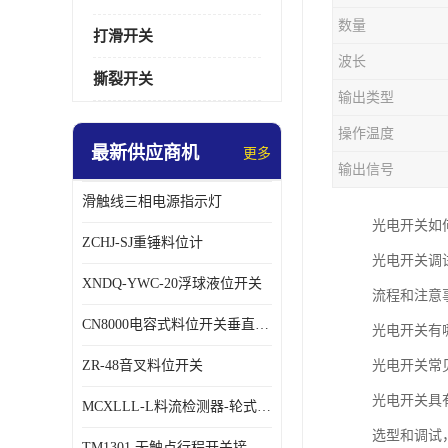
数量
打滑开关
波长
撕裂开关
输出类型
操作温度
最新供应商机
更多
输出信号
滑触线三相电源指示灯
光电开关如
ZCHJ-SJ重锤料位计
光电开关调
XNDQ-YWC-20浮球液位开关
流程和注意
CN8000电容式料位开关垂直安装时
光电开关有
ZR-48音叉料位开关
光电开关常
光电开关具
MCXLLL-L料流检测器-轮式煤流信号控制器
选型和调试
TM1301 无触点行程开关接线在交通设备中的稳定性