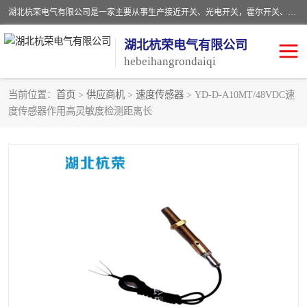
湖北杭荣电气有限公司是一家主要从事生产接近开关、光电开关，霍尔开关、两级跑偏开关、双向拉绳开关、速度监测器、皮带打滑开关、阻旋式料位开关、皮带纵向撕裂开关、溜槽堵塞开关、声光报警器、矿用磁性井筒开关等，主营行业：电气设备、仪器仪表制造, 高低压电器，成套电气设备，矿用防爆机电设备，皮带机综合保护系统，防爆电器，传感器，工矿配件，电器配件，自动化工业机器人的研发，制造，加工销售。
湖北杭荣电气有限公司
hebeihangrondaiqi
当前位置：
首页
>
供应商机
>
速度传感器
> YD-D-A10MT/48VDC速
度传感器作用高灵敏度检测距离长
阻旋料位开关
重锤式料位计
音叉开关
浮球开关
射频导纳
声光报警器
扬声器
滑线指示灯
接近开关
光电开关
磁性开关
拉绳开关