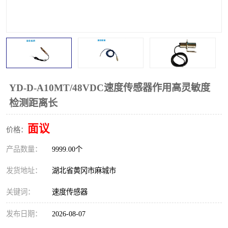
跑偏开关
打滑开关
撕裂开关
倾斜开关
溜槽堵塞检测开关
料流检测器
限位开关
速度检测器
YD-D-A10MT/48VDC速度传感器作用高灵敏度
检测距离长
速度传感器
行程开关
面议
价格：
微电脑超速开关
产品数量：
9999.00个
发货地址：
湖北省黄冈市麻城市
关键词：
速度传感器
发布日期：
2026-08-07