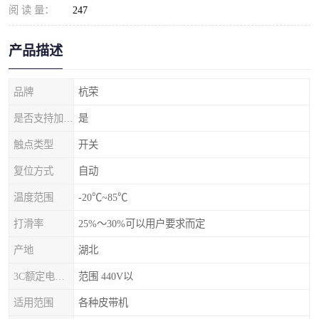
阅 读 量：
247
产品描述
品牌
杭荣
是否支持加工定制
是
触点类型
开关
复位方式
自动
温度范围
-20℃~85℃
打滑率
25%～30%可以用户要求而定
产地
湖北
3C额定电压范围
范围 440V以
适用范围
各种皮带机