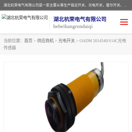
湖北杭荣电气有限公司是一家主要从事生产接近开关、光电开关，霍尔开关、两级跑偏开关、双向拉绳开关、速度监测器、皮带打滑开关、阻旋式料位开关、皮带纵向撕裂开关、溜槽堵塞开关、声光报警器、矿用磁性井筒开关等，主营行业：电气设备、仪器仪表制造, 高低压电器，成套电气设备，矿用防爆机电设备，皮带机综合保护系统，防爆电器，传感器，工矿配件，电器配件，自动化工业机器人的研发，制造，加工销售。
湖北杭荣电气有限公司
hebeihangrondaiqi
当前位置：
首页
>
供应商机
>
光电开关
> OADM 2014540/S14C光电
传感器
阻旋料位开关
重锤式料位计
音叉开关
浮球开关
射频导纳
声光报警器
扬声器
滑线指示灯
接近开关
光电开关
磁性开关
拉绳开关