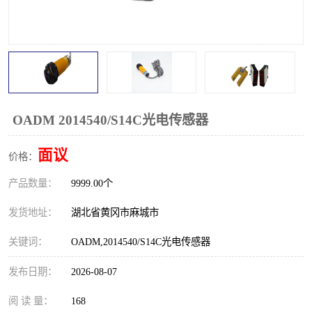
跑偏开关
打滑开关
撕裂开关
倾斜开关
溜槽堵塞检测开关
料流检测器
限位开关
速度检测器
OADM 2014540/S14C光电传感器
速度传感器
行程开关
面议
价格：
产品数量：
微电脑超速开关
9999.00个
发货地址：
湖北省黄冈市麻城市
关键词：
OADM,2014540/S14C光电传感器
发布日期：
2026-08-07
阅 读 量：
168