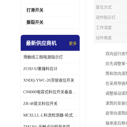
复位方式
打滑开关
动作指示灯
撕裂开关
工作湿度
动作角度
最新供应商机
更多
双向运行皮
滑触线三相电源指示灯
应先调整某
ZCHJ-SJ重锤料位计
筒和改向滚
XNDQ-YWC-20浮球液位开关
在采用导链
CN8000电容式料位开关垂直安装时
调整驱动滚
滚筒的安装
ZR-48音叉料位开关
皮带向滚筒
MCXLLL-L料流检测器-轮式煤流信号控制器
轴承座后移
TM1301 无触点行程开关接线在交通设备中的稳定性