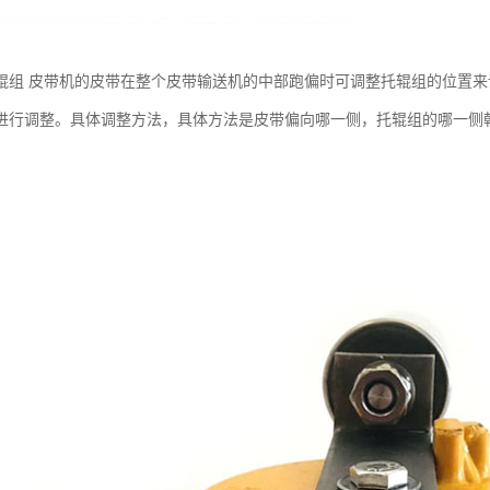
辊组 皮带机的皮带在整个皮带输送机的中部跑偏时可调整托辊组的位置
进行调整。具体调整方法，具体方法是皮带偏向哪一侧，托辊组的哪一侧