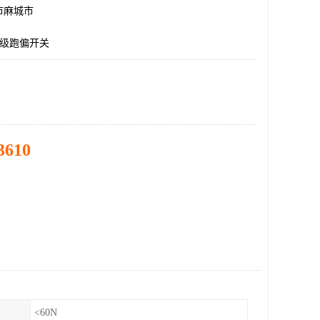
市麻城市
0两级跑偏开关
3610
<60N