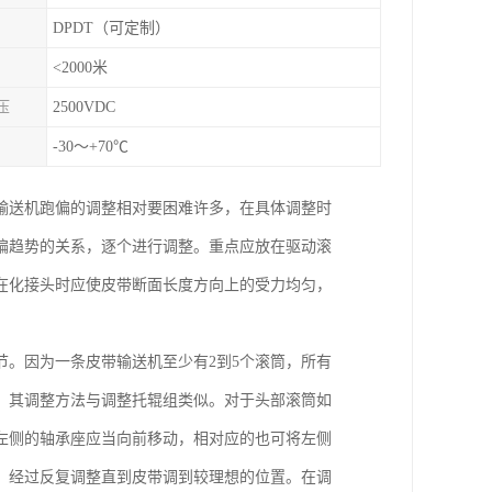
DPDT（可定制）
<2000米
压
2500VDC
-30～+70℃
输送机跑偏的调整相对要困难许多，在具体调整时
偏趋势的关系，逐个进行调整。重点应放在驱动滚
在化接头时应使皮带断面长度方向上的受力均匀，
。因为一条皮带输送机至少有2到5个滚筒，所有
。其调整方法与调整托辊组类似。对于头部滚筒如
左侧的轴承座应当向前移动，相对应的也可将左侧
。经过反复调整直到皮带调到较理想的位置。在调