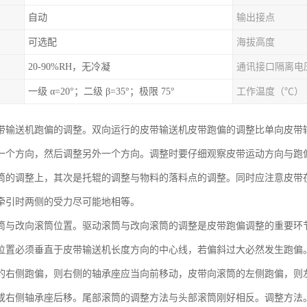
自动
输出接点
可选配
海拔高度
20-90%RH，无冷凝
通讯接口隔离电
一级 α=20°；二级 β=35°；极限 75°
工作温度（℃）
带输送机跑偏的调整。双向运行的皮带输送机皮带跑偏的调整比单向皮带
一个方向，然后调整另外一个方向。调整时要仔细观察皮带运动方向与跑
筒的调整上，其次是托辊的调整与物料的落料点的调整。同时应注意皮带
牵引时两侧的受力尽可能地相等。
筒与改向滚筒位置。驱动滚筒与改向滚筒的调整是皮带跑偏调整的重要环节
位置必须垂直于皮带输送机长度方向的中心线，若偏斜过大必然发生跑偏
的右侧跑偏，则右侧的轴承座应当向前移动，皮带向滚筒的左侧跑偏，则
或右侧轴承座后移。尾部滚筒的调整方法与头部滚筒刚好相反。调整方法