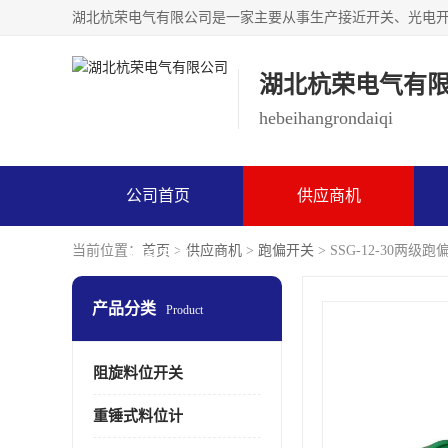
湖北杭荣电气有
hebeihangrondaiqi
公司首页
供应商机
当前位置：
首页
>
供应商机
>
跑偏开关
> SSG-12-30两级
联系方式
产品分类
Product
阻旋料位开关
重锤式料位计