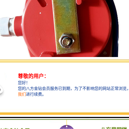
辊组。调心托辊组有多种类型如中间转轴式、四连杆式、立辊式等其原理