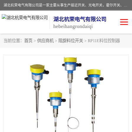
湖北杭荣电气有限公司是一家主要从事生产接近开关、光电开关，霍尔开关、两级跑偏开关、双向拉绳开关、速度监测器、皮带打滑开关、阻旋式料位开关、皮带纵向撕裂开关、溜槽堵塞开关、声光报警器、矿用磁性井筒开关等，主营行业：电气设备、仪器仪表制造, 高低压电器，成套电气设备，矿用防爆机电设备，皮带机综合保护系统，防爆电器，传感器，工矿配件，电器配件，自动化工业机器人的研发，制造，加工销售。
湖北杭荣电气有限公司
hebeihangrondaiqi
当前位置：
首页
>
供应商机
>
阻旋料位开关
> RP11E料位控制器
阻旋料位开关
重锤式料位计
音叉开关
浮球开关
射频导纳
声光报警器
扬声器
滑线指示灯
接近开关
光电开关
磁性开关
拉绳开关