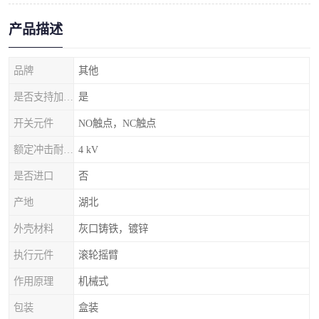
产品描述
品牌
其他
是否支持加工定制
是
开关元件
NO触点，NC触点
额定冲击耐受电压
4 kV
是否进口
否
产地
湖北
外壳材料
灰口铸铁，镀锌
执行元件
滚轮摇臂
作用原理
机械式
包装
盒装