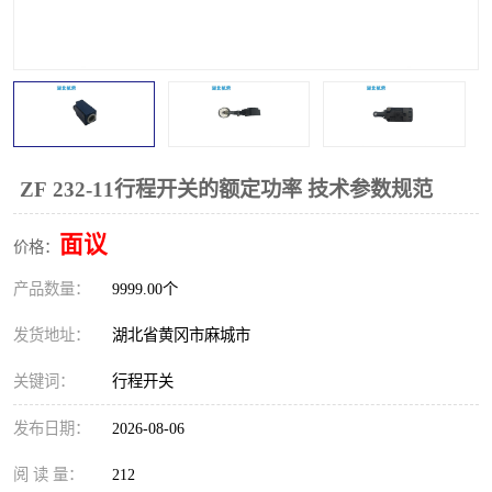
跑偏开关
打滑开关
撕裂开关
倾斜开关
溜槽堵塞检测开关
料流检测器
限位开关
速度检测器
ZF 232-11行程开关的额定功率 技术参数规范
速度传感器
行程开关
面议
价格：
产品数量：
微电脑超速开关
9999.00个
发货地址：
湖北省黄冈市麻城市
关键词：
行程开关
发布日期：
2026-08-06
阅 读 量：
212