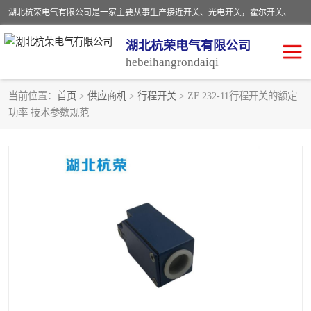
湖北杭荣电气有限公司是一家主要从事生产接近开关、光电开关，霍尔开关、两级跑偏开关、双向拉绳开关、速度监测器、皮带打滑开关、阻旋式料位开关、皮带纵向撕裂开关、溜槽堵塞开关、声光报警器、矿用磁性井筒开关等，主营行业：电气设备、仪器仪表制造, 高低压电器，成套电气设备，矿用防爆机电设备，皮带机综合保护系统，防爆电器，传感器，工矿配件，电器配件，自动化工业机器人的研发，制造，加工销售。
湖北杭荣电气有限公司
hebeihangrondaiqi
当前位置：
首页
>
供应商机
>
行程开关
> ZF 232-11行程开关的额定
功率 技术参数规范
阻旋料位开关
重锤式料位计
音叉开关
浮球开关
射频导纳
声光报警器
扬声器
滑线指示灯
接近开关
光电开关
磁性开关
拉绳开关