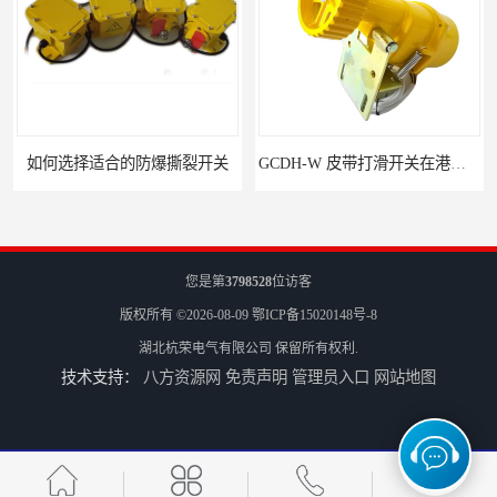
如何选择适合的防爆撕裂开关
GCDH-W 皮带打滑开关在港口码头的应用
您是第
3798528
位访客
版权所有 ©2026-08-09
鄂ICP备15020148号-8
湖北杭荣电气有限公司
保留所有权利.
技术支持：
八方资源网
免责声明
管理员入口
网站地图
HQJK-A型B型系列皮带速度监控仪
HQSD-C型系列速度监控仪