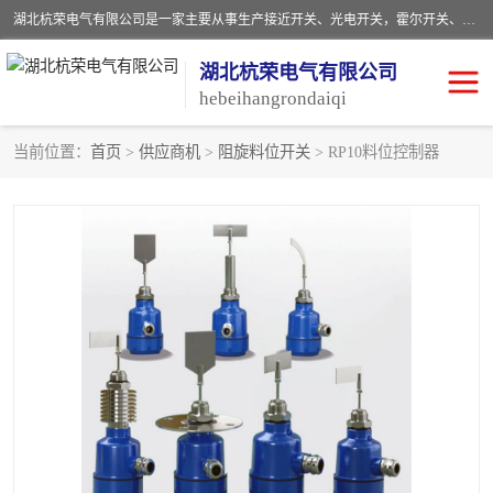
湖北杭荣电气有限公司是一家主要从事生产接近开关、光电开关，霍尔开关、两级跑偏开关、双向拉绳开关、速度监测器、皮带打滑开关、阻旋式料位开关、皮带纵向撕裂开关、溜槽堵塞开关、声光报警器、矿用磁性井筒开关等，主营行业：电气设备、仪器仪表制造, 高低压电器，成套电气设备，矿用防爆机电设备，皮带机综合保护系统，防爆电器，传感器，工矿配件，电器配件，自动化工业机器人的研发，制造，加工销售。
湖北杭荣电气有限公司
hebeihangrondaiqi
当前位置：
首页
>
供应商机
>
阻旋料位开关
> RP10料位控制器
阻旋料位开关
重锤式料位计
音叉开关
浮球开关
射频导纳
声光报警器
扬声器
滑线指示灯
接近开关
光电开关
磁性开关
拉绳开关