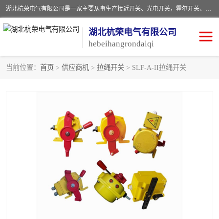
湖北杭荣电气有限公司是一家主要从事生产接近开关、光电开关，霍尔开关、两级跑偏开关、双向拉绳开关、速度监测器、皮带打滑开关、阻旋式料位开关、皮带纵向撕裂开关、溜槽堵塞开关、声光报警器、矿用磁性井筒开关等，主营行业：电气设备、仪器仪表制造, 高低压电器，成套电气设备，矿用防爆机电设备，皮带机综合保护系统，防爆电器，传感器，工矿配件，电器配件，自动化工业机器人的研发，制造，加工销售。
湖北杭荣电气有限公司
hebeihangrondaiqi
当前位置：
首页
>
供应商机
>
拉绳开关
> SLF-A-II拉绳开关
阻旋料位开关
重锤式料位计
音叉开关
浮球开关
射频导纳
声光报警器
扬声器
滑线指示灯
接近开关
光电开关
磁性开关
拉绳开关