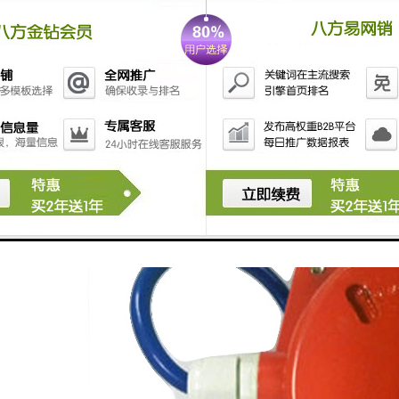
架上装一个托环，以支撑钢丝绳。
4、钢丝绳的另一端系在拉簧上(用绳扣固定),在不影响正
常使用下用紧线器将两侧拉绳张紧,并确保两侧张力均
衡。