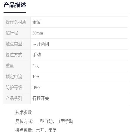
产品描述
操作头材质
金属
超行程
30mm
触点类型
两开两闭
复位方式
手动
重量
2kg
额定电流
10A
防护等级
IP67
产品系列
行程开关
技术参数
复位方式：Ⅰ型自动，Ⅱ型手动
接点数量：常开，常闭