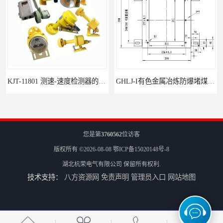
KJT-11801 测速-速度检测器的技术参数与应用
GHLJ-I‌有色金属冶炼防爆堵煤开关的应用
您是第
3760562
位访客
版权所有 ©2026-08-08
鄂ICP备15020148号-8
湖北杭荣电气有限公司
保留所有权利.
技术支持：
八方资源网
免责声明
管理员入口
网站地图
如何选择适合的防爆撕裂开关
GCDH-W 皮带打滑开关在港口码头的应用