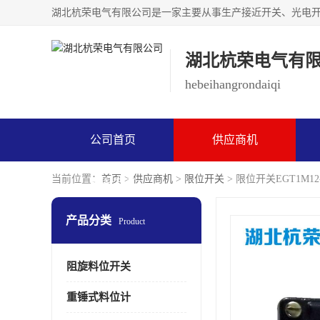
湖北杭荣电气有
hebeihangrondaiqi
公司首页
供应商机
当前位置：
首页
>
供应商机
>
限位开关
> 限位开关EGT1M12-
联系方式
产品分类
Product
阻旋料位开关
重锤式料位计