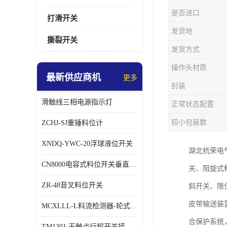
是否进口
打滑开关
发货地
撕裂开关
发货方式
操作头材质
最新供应商机
更多
封装
滑触线三相电源指示灯
正常状态配置
较小包装数
ZCHJ-SJ重锤料位计
XNDQ-YWC-20浮球液位开关
湖北杭荣电
CN8000电容式料位开关垂直安装时
关、阻旋式
ZR-48音叉料位开关
斜开关、限
皮带输送装
MCXLLL-L料流检测器-轮式煤流信号控制器
合保护系统
TM1301 无触点行程开关接线在交通设备中的稳定性