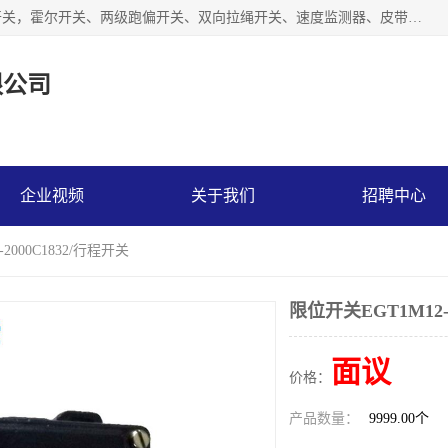
湖北杭荣电气有限公司是一家主要从事生产接近开关、光电开关，霍尔开关、两级跑偏开关、双向拉绳开关、速度监测器、皮带打滑开关、阻旋式料位开关、皮带纵向撕裂开关、溜槽堵塞开关、声光报警器、矿用磁性井筒开关等，主营行业：电气设备、仪器仪表制造, 高低压电器，成套电气设备，矿用防爆机电设备，皮带机综合保护系统，防爆电器，传感器，工矿配件，电器配件，自动化工业机器人的研发，制造，加工销售。
限公司
企业视频
关于我们
招聘中心
2000C1832/行程开关
限位开关EGT1M12-
面议
价格：
产品数量：
9999.00个