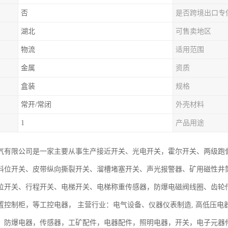
否
是否跨境出口专
湖北
可售卖地区
物流
适用范围
金属
资质
盒装
规格
常开/常闭
外壳材料
1
产品用途
气有限公司是一家主要从事生产接近开关、光电开关，霍尔开关、两级跑
料位开关、皮带纵向撕裂开关、溜槽堵塞开关、声光报警器、矿用磁性井
位开关、行程开关、电梯开关、电梯称重传感器，防爆电磁阀线圈、齿轮
置控制柜，等工控电器， 主营行业：电气设备、仪器仪表制造, 高低压
，防爆电器，传感器，工矿配件，电器配件，照明电器，开关，电子元器