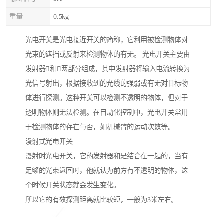
重量
0.5kg
光电开关是光电接近开关的简称，它利用被检测物体对
光束的遮挡或反射来检测物体的有无。 光电开关主要由
发射器和两部分组成，其中发射器将输入电流转换为
光信号射出，根据接收到的光线的强弱或有无对目标物
体进行探测。这种开关可以检测不透明的物体，但对于
透明物体则无法检测。在自动化控制中，光电开关常用
于检测物体的存在与否，如机械臂的运动次数等。
漫射式光电开关
漫射时光电开关，它的发射器和是结合在一起的，当有
足够的光束返回时，他就认为前方有不透明的物体，这
个时候开关状态就会发生变化。
所以它的有效探测距离就比较短，一般为3米左右。