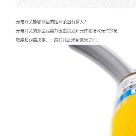
光电开关能够测量的距离范围有多大？
光电开关的测量距离范围由其发射元件和接收元件的灵
敏度和距离决定，一般在几毫米到数米之间。