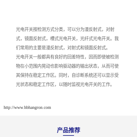
光电开关按检测方式分类，可以分为漫反射式，对射
式，镜面反射式，槽式光电开关，光纤式光电开关。我
们常用的主要是漫反射式，对射式和镜面反射式。
光电开关一般都具有良好的回差特性，因而即使被检测
物在小范围内晃动也影响驱动器的输出状态，从而可使
其保持在稳定工作区。同时，自诊断系统还可以显示受
光状态和稳定工作区，以随时监视光电开关的工作。
http://www.hbhangron.com
产品推荐