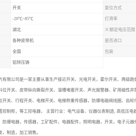
开关
复位方式
-20℃~85℃
打滑率
湖北
3C额定电压范围
各种皮带机
是否进口
全国
包装
铝锌压铸
气有限公司是一家主要从事生产接近开关、光电开关，霍尔开关、两级跑
料位开关、皮带纵向撕裂开关、溜槽堵塞开关、声光报警器、矿用磁性井
位开关、行程开关、电梯开关、电梯称重传感器，防爆电磁阀线圈、齿轮
置控制柜，等工控电器， 主营行业：电气设备、仪器仪表制造, 高低压
，防爆电器，传感器，工矿配件，电器配件，照明电器，开关，电子元器
发，制造，加工销售。