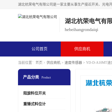
湖北杭荣电气有
hebeihangrondaiqi
公司首页
供应商机
当前位置：
首页
>
供应商机
>
速度传感器
> YD-D-A10M
联系方式
产品分类
Product
阻旋料位开关
重锤式料位计