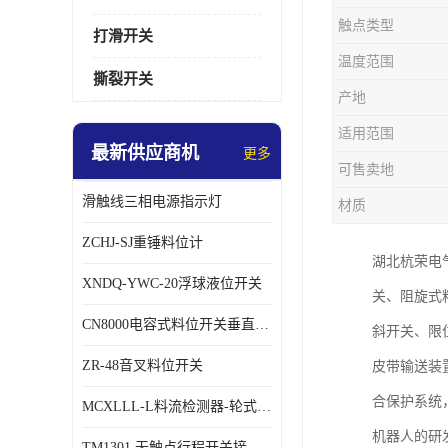
触点类型
打滑开关
温度范围
撕裂开关
产地
适用范围
最新供应商机
更多
可售卖地
滑触线三相电源指示灯
材质
ZCHJ-SJ重锤料位计
湖北杭荣电
XNDQ-YWC-20浮球液位开关
关、阻旋式
CN8000电容式料位开关垂直安装时
斜开关、限
ZR-48音叉料位开关
皮带输送装
合保护系统
MCXLLL-L料流检测器-轮式煤流信号控制器
机器人的研
TM1301 无触点行程开关接线在交通设备中的稳定性