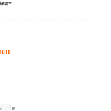
市麻城市
3610
制
是