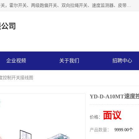
湖北杭荣电气有限公司是一家主要从事生产接近开关、光电开关，霍尔开关、两级跑偏开关、双向拉绳开关、速度监测器、皮带打滑开关、阻旋式料位开关、皮带纵向撕裂开关、溜槽堵塞开关、声光报警器、矿用磁性井筒开关等，主营行业：电气设备、仪器仪表制造, 高低压电器，成套电气设备，矿用防爆机电设备，皮带机综合保护系统，防爆电器，传感器，工矿配件，电器配件，自动化工业机器人的研发，制造，加工销售。
限公司
企业视频
关于我们
招聘中心
T速度控制开关接线图
YD-D-A10MT速
面议
价格：
产品数量：
9999.00个