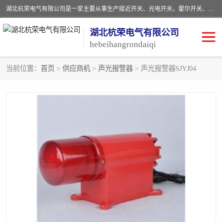
湖北杭荣电气有限公司是一家主要从事生产接近开关、光电开关，霍尔开关、两级跑偏开关、双向拉绳开关、速度监测器、皮带打滑开关、阻旋式料位开关、皮带纵向撕裂开关、溜槽堵塞开关、声光报警器、矿用磁性井筒开关等，主营行业：电气设备、仪器仪表制造, 高低压电器，成套电气设备，矿用防爆机电设备，皮带机综合保护系统，防爆电器，传感器，工矿配件，电器配件，自动化工业机器人的研发，制造，加工销售。
湖北杭荣电气有限公司
hebeihangrondaiqi
当前位置：
首页
>
供应商机
>
声光报警器
> 声光报警器SJYJ04
阻旋料位开关
重锤式料位计
音叉开关
浮球开关
射频导纳
声光报警器
扬声器
滑线指示灯
接近开关
光电开关
磁性开关
拉绳开关