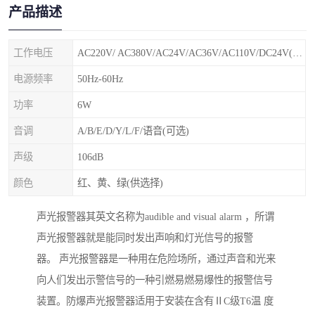
产品描述
工作电压
AC220V/ AC380V/AC24V/AC36V/AC110V/DC24V(特殊电压可定制)
电源频率
50Hz-60Hz
功率
6W
音调
A/B/E/D/Y/L/F/语音(可选)
声级
106dB
颜色
红、黄、绿(供选择)
声光报警器其英文名称为audible and visual alarm ，所谓
声光报警器就是能同时发出声响和灯光信号的报警
器。 声光报警器是一种用在危险场所，通过声音和光来
向人们发出示警信号的一种引燃易燃易爆性的报警信号
装置。防爆声光报警器适用于安装在含有ⅡC级T6温 度