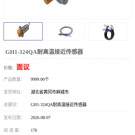
跑偏开关
打滑开关
撕裂开关
倾斜开关
溜槽堵塞检测开关
料流检测器
限位开关
速度检测器
GH1-324QA耐高温接近传感器
速度传感器
行程开关
面议
价格：
产品数量：
微电脑超速开关
9999.00个
发货地址：
湖北省黄冈市麻城市
关键词：
GH1-324QA耐高温接近传感器
发布日期：
2026-08-07
阅 读 量：
176