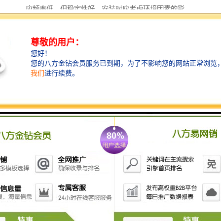
应频率低，但稳定性好。安装时应考虑环境因素的影
响。
若被测物为导磁材料或者为了区别和它在一同运动的物
体而把磁钢埋在被测物体内时，应选用霍尔接近开关，
它的。
在环境条件比较好、无粉尘污染的场合，可采用光电接
近开关。光电接近开关工作时对被测对象几乎无影响。
因此，在要求较高的传zhen机上，在yancao机械上都被
广泛地使用。
在防盗系统中，自动门通常使用热释电接近开关、
chaoshengbo接近开关、微波接近开关。有时为了提高识
别的可靠性，上述几种接近开关往往被复合使用。
无论选用哪种接近开关，都应注意对工作电压、负载电
流、响应频率、检测距离等各项指标的要求。