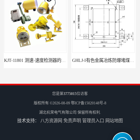
GHLJ-I‌有色金属冶炼防爆堵煤开关的应用
如何选择适合的防爆撕裂开关
您是第
3775015
位访客
版权所有 ©2026-08-09
鄂ICP备15020148号-8
湖北杭荣电气有限公司
保留所有权利.
技术支持：
八方资源网
免责声明
管理员入口
网站地图
GCDH-W 皮带打滑开关在港口码头的应用
HQJK-A型B型系列皮带速度监控仪