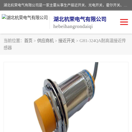
湖北杭荣电气有限公司是一家主要从事生产接近开关、光电开关，霍尔开关、两级跑偏开关、双向拉绳开关、速度监测器、皮带打滑开关、阻旋式料位开关、皮带纵向撕裂开关、溜槽堵塞开关、声光报警器、矿用磁性井筒开关等，主营行业：电气设备、仪器仪表制造, 高低压电器，成套电气设备，矿用防爆机电设备，皮带机综合保护系统，防爆电器，传感器，工矿配件，电器配件，自动化工业机器人的研发，制造，加工销售。
湖北杭荣电气有限公司
hebeihangrondaiqi
当前位置：
首页
>
供应商机
>
接近开关
> GH1-324QA耐高温接近传
感器
阻旋料位开关
重锤式料位计
音叉开关
浮球开关
射频导纳
声光报警器
扬声器
滑线指示灯
接近开关
光电开关
磁性开关
拉绳开关