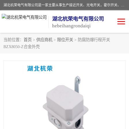
湖北杭荣电气有限公司是一家主要从事生产接近开关、光电开关，霍尔开关、两级跑偏开关、双向拉绳开关、速度监测器、皮带打滑开关、阻旋式料位开关、皮带纵向撕裂开关、溜槽堵塞开关、声光报警器、矿用磁性井筒开关等，主营行业：电气设备、仪器仪表制造, 高低压电器，成套电气设备，矿用防爆机电设备，皮带机综合保护系统，防爆电器，传感器，工矿配件，电器配件，自动化工业机器人的研发，制造，加工销售。
湖北杭荣电气有限公司
hebeihangrondaiqi
当前位置：
首页
>
供应商机
>
限位开关
> 防腐防爆行程开关
BZX8050-Z合金外壳
阻旋料位开关
重锤式料位计
音叉开关
浮球开关
射频导纳
声光报警器
扬声器
滑线指示灯
接近开关
光电开关
磁性开关
拉绳开关