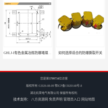
GHLJ-I‌有色金属冶炼防爆堵煤开关的应用
如何选择适合的防爆撕裂开关
您是第
3799734
位访客
版权所有 ©2026-08-09
鄂ICP备15020148号-8
湖北杭荣电气有限公司
保留所有权利.
技术支持：
八方资源网
免责声明
管理员入口
网站地图