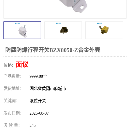
跑偏开关
打滑开关
撕裂开关
倾斜开关
溜槽堵塞检测开关
料流检测器
限位开关
速度检测器
防腐防爆行程开关BZX8050-Z合金外壳
速度传感器
行程开关
面议
价格：
产品数量：
微电脑超速开关
9999.00个
发货地址：
湖北省黄冈市麻城市
关键词：
限位开关
发布日期：
2026-08-07
阅 读 量：
245