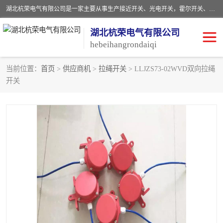
湖北杭荣电气有限公司是一家主要从事生产接近开关、光电开关，霍尔开关、两级跑偏开关、双向拉绳开关、速度监测器、皮带打滑开关、阻旋式料位开关、皮带纵向撕裂开关、溜槽堵塞开关、声光报警器、矿用磁性井筒开关等，主营行业：电气设备、仪器仪表制造, 高低压电器，成套电气设备，矿用防爆机电设备，皮带机综合保护系统，防爆电器，传感器，工矿配件，电器配件，自动化工业机器人的研发，制造，加工销售。
湖北杭荣电气有限公司
hebeihangrondaiqi
当前位置：
首页
>
供应商机
>
拉绳开关
> LLJZS73-02WVD双向拉绳
开关
阻旋料位开关
重锤式料位计
音叉开关
浮球开关
射频导纳
声光报警器
扬声器
滑线指示灯
接近开关
光电开关
磁性开关
拉绳开关