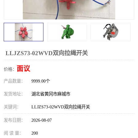
跑偏开关
打滑开关
撕裂开关
倾斜开关
溜槽堵塞检测开关
料流检测器
限位开关
速度检测器
LLJZS73-02WVD双向拉绳开关
速度传感器
行程开关
面议
价格：
产品数量：
微电脑超速开关
9999.00个
发货地址：
湖北省黄冈市麻城市
关键词：
LLJZS73-02WVD双向拉绳开关
发布日期：
2026-08-07
阅 读 量：
200