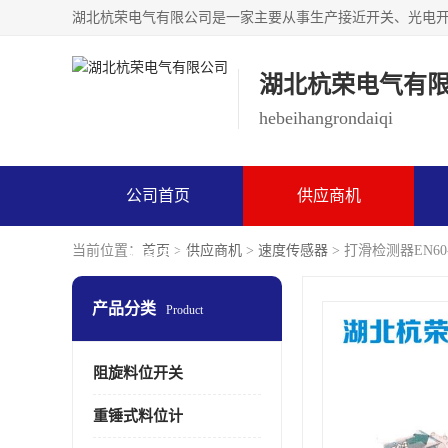
湖北杭荣电气有
hebeihangrondaiqi
公司首页
供应商机
当前位置：
首页
>
供应商机
>
速度传感器
> 打滑检测器EN6
联系方式
产品分类
Product
阻旋料位开关
重锤式料位计