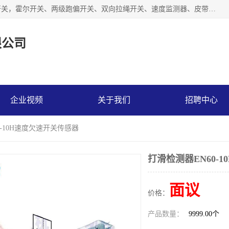
湖北杭荣电气有限公司是一家主要从事生产接近开关、光电开关，霍尔开关、两级跑偏开关、双向拉绳开关、速度监测器、皮带打滑开关、阻旋式料位开关、皮带纵向撕裂开关、溜槽堵塞开关、声光报警器、矿用磁性井筒开关等，主营行业：电气设备、仪器仪表制造, 高低压电器，成套电气设备，矿用防爆机电设备，皮带机综合保护系统，防爆电器，传感器，工矿配件，电器配件，自动化工业机器人的研发，制造，加工销售。
限公司
企业视频
关于我们
招聘中心
0-10H速度欠速开关传感器
打滑检测器EN60-
面议
价格：
产品数量：
9999.00个