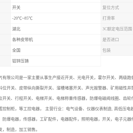
开关
复位方式
-20℃~85℃
打滑率
湖北
3C额定电压范围
各种皮带机
是否进口
全国
包装
铝锌压铸
气有限公司是一家主要从事生产接近开关、光电开关，霍尔开关、两级跑
料位开关、皮带纵向撕裂开关、溜槽堵塞开关、声光报警器、矿用磁性井
位开关、行程开关、电梯开关、电梯称重传感器，防爆电磁阀线圈、齿轮
置控制柜，等工控电器， 主营行业：电气设备、仪器仪表制造, 高低压
，防爆电器，传感器，工矿配件，电器配件，照明电器，开关，电子元器
发，制造，加工销售。