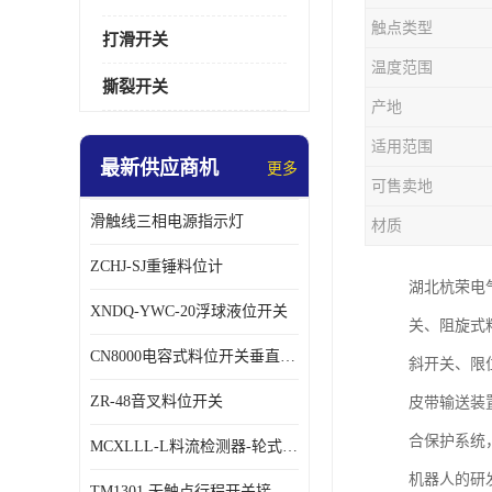
触点类型
打滑开关
温度范围
撕裂开关
产地
适用范围
最新供应商机
更多
可售卖地
滑触线三相电源指示灯
材质
ZCHJ-SJ重锤料位计
湖北杭荣电
XNDQ-YWC-20浮球液位开关
关、阻旋式
CN8000电容式料位开关垂直安装时
斜开关、限
ZR-48音叉料位开关
皮带输送装
合保护系统
MCXLLL-L料流检测器-轮式煤流信号控制器
机器人的研
TM1301 无触点行程开关接线在交通设备中的稳定性