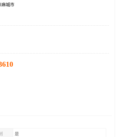
市麻城市
3610
制
是