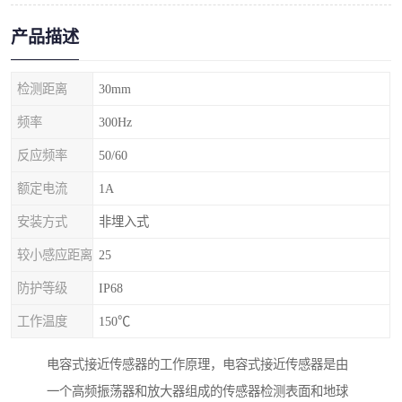
产品描述
检测距离
30mm
频率
300Hz
反应频率
50/60
额定电流
1A
安装方式
非埋入式
较小感应距离
25
防护等级
IP68
工作温度
150℃
电容式接近传感器的工作原理，电容式接近传感器是由
一个高频振荡器和放大器组成的传感器检测表面和地球