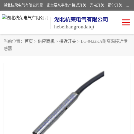
湖北杭荣电气有限公司是一家主要从事生产接近开关、光电开关，霍尔开关、两级跑偏开关、双向拉绳开关、速度监测器、皮带打滑开关、阻旋式料位开关、皮带纵向撕裂开关、溜槽堵塞开关、声光报警器、矿用磁性井筒开关等，主营行业：电气设备、仪器仪表制造, 高低压电器，成套电气设备，矿用防爆机电设备，皮带机综合保护系统，防爆电器，传感器，工矿配件，电器配件，自动化工业机器人的研发，制造，加工销售。
湖北杭荣电气有限公司
hebeihangrondaiqi
当前位置：
首页
>
供应商机
>
接近开关
> LG-0422KA耐高温接近传
感器
阻旋料位开关
重锤式料位计
音叉开关
浮球开关
射频导纳
声光报警器
扬声器
滑线指示灯
接近开关
光电开关
磁性开关
拉绳开关