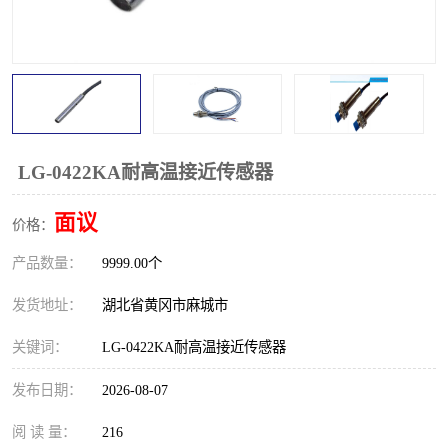
跑偏开关
打滑开关
撕裂开关
倾斜开关
溜槽堵塞检测开关
料流检测器
限位开关
速度检测器
LG-0422KA耐高温接近传感器
速度传感器
行程开关
面议
价格：
产品数量：
微电脑超速开关
9999.00个
发货地址：
湖北省黄冈市麻城市
关键词：
LG-0422KA耐高温接近传感器
发布日期：
2026-08-07
阅 读 量：
216