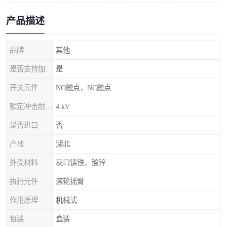
产品描述
品牌
其他
是否支持加工定制
是
开关元件
NO触点，NC触点
额定冲击耐受电压
4 kV
是否进口
否
产地
湖北
外壳材料
灰口铸铁，镀锌
执行元件
滚轮摇臂
作用原理
机械式
包装
盒装