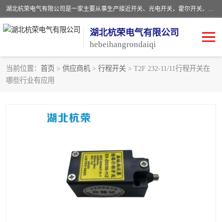
湖北杭荣电气有限公司是一家主要从事生产接近开关、光电开关，霍尔开关、两级跑偏开关、双向拉绳开关、速度监测器、皮带打滑开关、阻旋式料位开关、皮带纵向撕裂开关、溜槽堵塞开关、声光报警器、矿用磁性井筒开关等，主营行业：电气设备、仪器仪表制造, 高低压电器，成套电气设备，矿用防爆机电设备，皮带机综合保护系统，防爆电器，传感器，工矿配件，电器配件，自动化工业机器人的研发，制造，加工销售。
湖北杭荣电气有限公司
hebeihangrondaiqi
当前位置：
首页
>
供应商机
>
行程开关
> T2F 232-11/11行程开关在
哪些行业有应用
阻旋料位开关
重锤式料位计
音叉开关
浮球开关
射频导纳
声光报警器
扬声器
滑线指示灯
接近开关
光电开关
磁性开关
拉绳开关