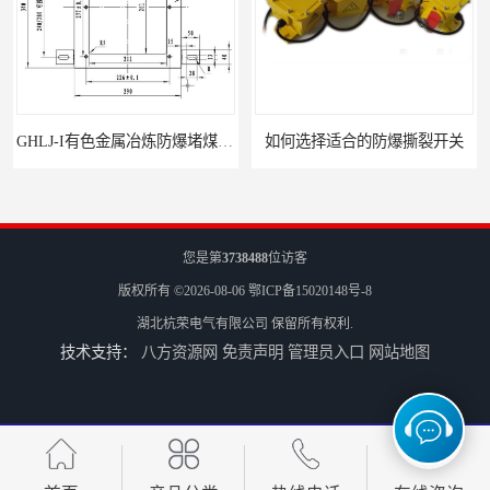
GHLJ-I‌有色金属冶炼防爆堵煤开关的应用
如何选择适合的防爆撕裂开关
您是第
3738488
位访客
版权所有 ©2026-08-06
鄂ICP备15020148号-8
湖北杭荣电气有限公司
保留所有权利.
技术支持：
八方资源网
免责声明
管理员入口
网站地图
GCDH-W 皮带打滑开关在港口码头的应用
HQJK-A型B型系列皮带速度监控仪