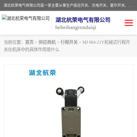
湖北杭荣电气有限公司是一家主要从事生产接近开关、光电开关，霍尔开关、两级跑偏开关、双向拉绳开关、速度监测器、皮带打滑开关、阻旋式料位开关、皮带纵向撕裂开关、溜槽堵塞开关、声光报警器、矿用磁性井筒开关等，主营行业：电气设备、仪器仪表制造, 高低压电器，成套电气设备，矿用防爆机电设备，皮带机综合保护系统，防爆电器，传感器，工矿配件，电器配件，自动化工业机器人的研发，制造，加工销售。
湖北杭荣电气有限公司
hebeihangrondaiqi
当前位置：
首页
>
供应商机
>
行程开关
> MJ 064-21Y机械式行程开
关在机床中的具体作用是什么
阻旋料位开关
重锤式料位计
音叉开关
浮球开关
射频导纳
声光报警器
扬声器
滑线指示灯
接近开关
光电开关
磁性开关
拉绳开关