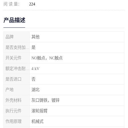
阅 读 量：
224
产品描述
品牌
其他
是否支持加工定制
是
开关元件
NO触点，NC触点
额定冲击耐受电压
4 kV
是否进口
否
产地
湖北
外壳材料
灰口铸铁，镀锌
执行元件
滚轮摇臂
作用原理
机械式