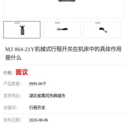
跑偏开关
打滑开关
撕裂开关
倾斜开关
溜槽堵塞检测开关
料流检测器
限位开关
速度检测器
MJ 064-21Y机械式行程开关在机床中的具体作用
是什么
速度传感器
行程开关
面议
价格：
微电脑超速开关
产品数量：
9999.00个
发货地址：
湖北省黄冈市麻城市
关键词：
行程开关
发布日期：
2026-08-06