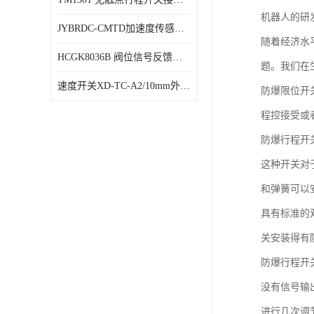
机器人的研
JYBRDC-CMTD加速度传感器距离远
随着经济水
HCGK8036B 阀位信号反馈装置 限位开关
题。我们在
速度开关XD-TC-A2/10mm外形图
防爆限位开
程控接受或
防爆行程开
这种开关对
和弹簧可以
具有标准的
关安装得有
防爆行程开
没有信号输
进行几次调