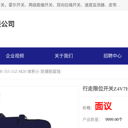
湖北杭荣电气有限公司是一家主要从事生产接近开关、光电开关，霍尔开关、两级跑偏开关、双向拉绳开关、速度监测器、皮带打滑开关、阻旋式料位开关、皮带纵向撕裂开关、溜槽堵塞开关、声光报警器、矿用磁性井筒开关等，主营行业：电气设备、仪器仪表制造, 高低压电器，成套电气设备，矿用防爆机电设备，皮带机综合保护系统，防爆电器，传感器，工矿配件，电器配件，自动化工业机器人的研发，制造，加工销售。
限公司
企业视频
关于我们
招聘中心
 355-11Z-M20 体积小 防爆耐腐蚀
行走限位开关Z4V7H 
面议
价格：
产品数量：
9999.00个