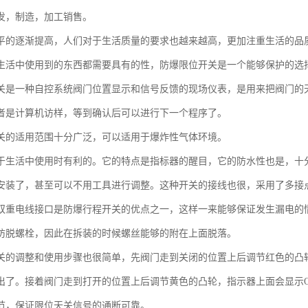
发，制造，加工销售。
平的逐渐提高，人们对于生活质量的要求也越来越高，更加注重生活的品
生活中使用到的东西都需要具有的性，防爆限位开关是一个能够保护的选
关是一种自控系统阀门位置显示和信号反馈的现场仪表，是用来把阀门的
者是计算机访样，等到确认后可以进行下一个程序了。
关的适用范围十分广泛，可以适用于爆炸性气体环境。
于生活中使用时有利的。它的特点是指标器的醒目，它的防水性也是，十
安装了，甚至可以不用工具进行调整。这种开关的接线也很，采用了多接
双重电线接口是防爆行程开关的优点之一，这样一来能够保证发生漏电的
防脱螺栓，因此在拆装的时候螺丝能够的附在上面脱落。
关的调整和使用步骤也很简单，先阀门走到关闭的位置上后调节红色的凸轮
出了。接着阀门走到打开的位置上后调节黄色的凸轮，指示器上面会显示O
节，保证限位天关信号的通断可靠。