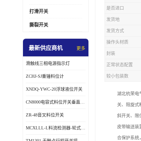
是否进口
打滑开关
发货地
撕裂开关
发货方式
操作头材质
最新供应商机
更多
封装
滑触线三相电源指示灯
正常状态配置
较小包装数
ZCHJ-SJ重锤料位计
XNDQ-YWC-20浮球液位开关
湖北杭荣电
CN8000电容式料位开关垂直安装时
关、阻旋式
ZR-48音叉料位开关
斜开关、限
皮带输送装
MCXLLL-L料流检测器-轮式煤流信号控制器
合保护系统
TM1301 无触点行程开关接线在交通设备中的稳定性