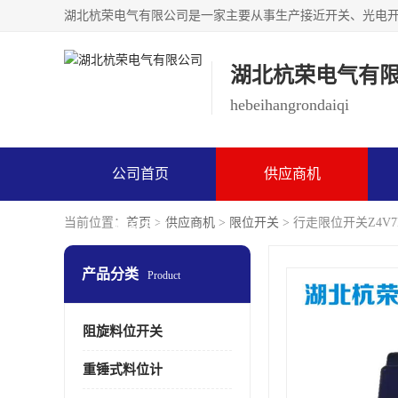
湖北杭荣电气有
hebeihangrondaiqi
公司首页
供应商机
当前位置：
首页
>
供应商机
>
限位开关
> 行走限位开关Z4V7H
联系方式
产品分类
Product
阻旋料位开关
重锤式料位计