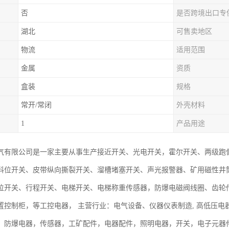
否
是否跨境出口专
湖北
可售卖地区
物流
适用范围
金属
资质
盒装
规格
常开/常闭
外壳材料
1
产品用途
气有限公司是一家主要从事生产接近开关、光电开关，霍尔开关、两级跑
料位开关、皮带纵向撕裂开关、溜槽堵塞开关、声光报警器、矿用磁性井
位开关、行程开关、电梯开关、电梯称重传感器，防爆电磁阀线圈、齿轮
置控制柜，等工控电器， 主营行业：电气设备、仪器仪表制造, 高低压
，防爆电器，传感器，工矿配件，电器配件，照明电器，开关，电子元器