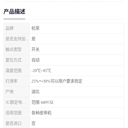
产品描述
品牌
杭荣
是否支持加工定制
是
触点类型
开关
复位方式
自动
温度范围
-20℃~85℃
打滑率
25%～30%可以用户要求而定
产地
湖北
3C额定电压范围
范围 440V以
适用范围
各种皮带机
是否进口
否