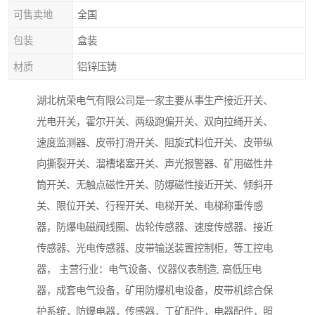
可售卖地
全国
包装
盒装
材质
铝锌压铸
湖北杭荣电气有限公司是一家主要从事生产接近开关、
光电开关，霍尔开关、两级跑偏开关、双向拉绳开关、
速度监测器、皮带打滑开关、阻旋式料位开关、皮带纵
向撕裂开关、溜槽堵塞开关、声光报警器、矿用磁性井
筒开关、无触点磁性开关、防爆磁性接近开关、倾斜开
关、限位开关、行程开关、电梯开关、电梯称重传感
器，防爆电磁阀线圈、齿轮传感器、速度传感器、接近
传感器、光电传感器、皮带输送装置控制柜，等工控电
器， 主营行业：电气设备、仪器仪表制造, 高低压电
器，成套电气设备，矿用防爆机电设备，皮带机综合保
护系统，防爆电器，传感器，工矿配件，电器配件，照