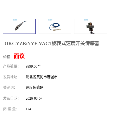
跑偏开关
打滑开关
撕裂开关
倾斜开关
溜槽堵塞检测开关
料流检测器
限位开关
速度检测器
OKGYZB/NYF-VAC1旋转式速度开关传感器
速度传感器
行程开关
面议
价格：
产品数量：
微电脑超速开关
9999.00个
发货地址：
湖北省黄冈市麻城市
关键词：
速度传感器
发布日期：
2026-08-07
阅 读 量：
174