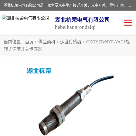
湖北杭荣电气有限公司是一家主要从事生产接近开关、光电开关，霍尔开关、两级跑偏开关、双向拉绳开关、速度监测器、皮带打滑开关、阻旋式料位开关、皮带纵向撕裂开关、溜槽堵塞开关、声光报警器、矿用磁性井筒开关等，主营行业：电气设备、仪器仪表制造, 高低压电器，成套电气设备，矿用防爆机电设备，皮带机综合保护系统，防爆电器，传感器，工矿配件，电器配件，自动化工业机器人的研发，制造，加工销售。
湖北杭荣电气有限公司
hebeihangrondaiqi
当前位置：
首页
>
供应商机
>
速度传感器
> OKGYZB/NYF-VAC1旋
转式速度开关传感器
阻旋料位开关
重锤式料位计
音叉开关
浮球开关
射频导纳
声光报警器
扬声器
滑线指示灯
接近开关
光电开关
磁性开关
拉绳开关