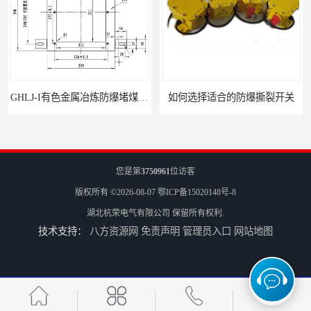
GHLJ-I‌有色金属冶炼防爆堵煤开关的应用
如何选择适合的防爆撕裂开关
您是第
3750961
位访客
版权所有 ©2026-08-07
鄂ICP备15020148号-8
湖北杭荣电气有限公司
保留所有权利.
技术支持：
八方资源网
免责声明
管理员入口
网站地图
GCDH-W 皮带打滑开关在港口码头的应用
HQJK-A型B型系列皮带速度监控仪