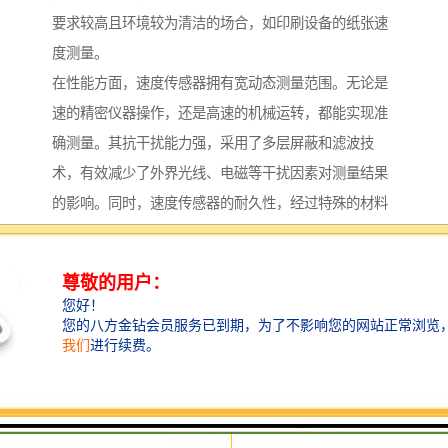
要求较高且环境较为清洁的场合，如印刷设备的纸张速
度测量。
在性能方面，速度传感器拥有宽动态测量范围。无论是
速的精密仪器操作，还是高速的机械运转，都能实现准
确测量。其抗干扰能力强，采用了多层屏蔽和滤波技
术，有效减少了外界光线、电磁等干扰因素对测量结果
的影响。同时，速度传感器的耐久性，经过特殊的材料
处理和结构设计，能适应高强度的工作环境，延长了产
品的使用寿命。
在应用场景中，速度传感器在设备中有着重要应用。例
如在跑步机等训练设备中，它可实时监测运动部件的速
度，为患者提供科学的训练指导。在智能交通领域，速
度传感器可安装在道路上，用于监测车辆的行驶速度，
为交通流量分析和智能交通管理提供数据支持。总之，
速度传感器正以其特优势，为各行业的智能化发展贡献