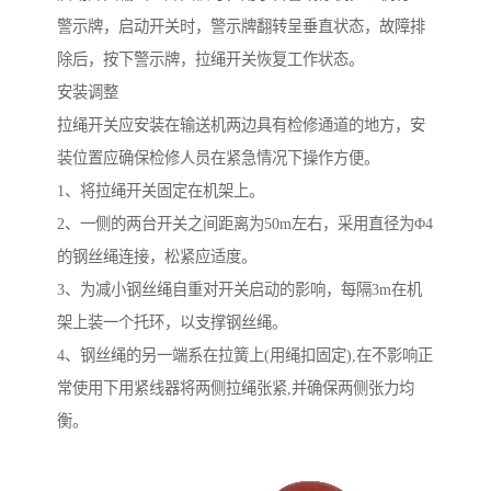
警示牌，启动开关时，警示牌翻转呈垂直状态，故障排
除后，按下警示牌，拉绳开关恢复工作状态。
安装调整
拉绳开关应安装在输送机两边具有检修通道的地方，安
装位置应确保检修人员在紧急情况下操作方便。
1、将拉绳开关固定在机架上。
2、一侧的两台开关之间距离为50m左右，采用直径为Φ4
的钢丝绳连接，松紧应适度。
3、为减小钢丝绳自重对开关启动的影响，每隔3m在机
架上装一个托环，以支撑钢丝绳。
4、钢丝绳的另一端系在拉簧上(用绳扣固定),在不影响正
常使用下用紧线器将两侧拉绳张紧,并确保两侧张力均
衡。