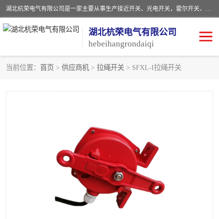
湖北杭荣电气有限公司是一家主要从事生产接近开关、光电开关，霍尔开关、两级跑偏开关、双向拉绳开关、速度监测器、皮带打滑开关、阻旋式料位开关、皮带纵向撕裂开关、溜槽堵塞开关、声光报警器、矿用磁性井筒开关等，主营行业：电气设备、仪器仪表制造, 高低压电器，成套电气设备，矿用防爆机电设备，皮带机综合保护系统，防爆电器，传感器，工矿配件，电器配件，自动化工业机器人的研发，制造，加工销售。
湖北杭荣电气有限公司
hebeihangrondaiqi
当前位置：
首页
>
供应商机
>
拉绳开关
> SFXL-I拉绳开关
阻旋料位开关
重锤式料位计
音叉开关
浮球开关
射频导纳
声光报警器
扬声器
滑线指示灯
接近开关
光电开关
磁性开关
拉绳开关