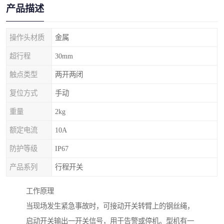
产品描述
操作头材质
金属
超行程
30mm
触点类型
两开两闭
复位方式
手动
重量
2kg
额定电流
10A
防护等级
IP67
产品系列
行程开关
工作原理
当现场发生紧急事故时，可接动开关转臂上的钢丝绳，
启动开关输出一开关信号，用于告警或停机。型机有一