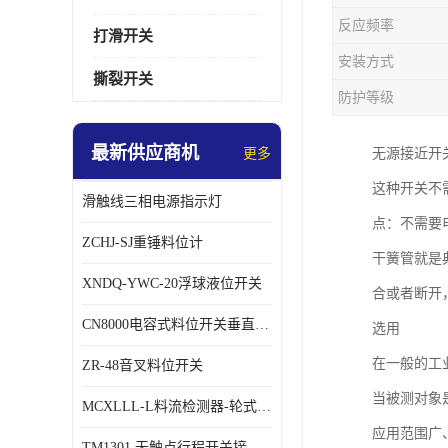
反应频率
打滑开关
安装方式
撕裂开关
防护等级
最新供应商机
更多
无源接近开
这种开关不
滑触线三相电源指示灯
点：不需要
ZCHJ-SJ重锤料位计
干簧管就是
XNDQ-YWC-20浮球液位开关
合或者断开
CN8000电容式料位开关垂直安装时
选用
在一般的工
ZR-48音叉料位开关
当被测对象
MCXLLL-L料流检测器-轮式煤流信号控制器
应用范围广
TM1301 无触点行程开关接线在交通设备中的稳定性