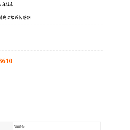
市麻城市
QD耐高温接近传感器
3610
300Hz