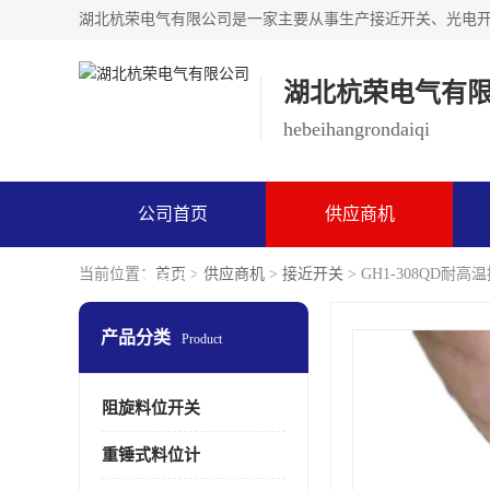
湖北杭荣电气有
hebeihangrondaiqi
公司首页
供应商机
当前位置：
首页
>
供应商机
>
接近开关
> GH1-308QD耐
联系方式
产品分类
Product
阻旋料位开关
重锤式料位计