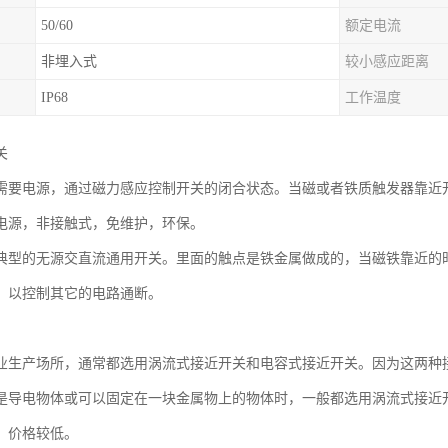
50/60
额定电流
非埋入式
较小感应距离
IP68
工作温度
关
需要电源，通过磁力感应控制开关的闭合状态。当磁或者铁质触发器靠近
电源，非接触式，免维护，环保。
典型的无源交直流通用开关。里面的触点是铁金属做成的，当磁铁靠近的
，以控制其它的电路通断。
业生产场所，通常都选用涡流式接近开关和电容式接近开关。因为这两种
是导电物体或可以固定在一块金属物上的物体时，一般都选用涡流式接近
、价格较低。