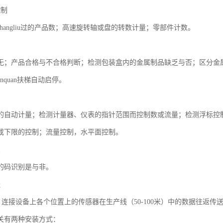
控制
hangliu过的产品数；高速旋转轴或盘的转数计量；零部件计数。
常
无；产品合格与不合格判断；检测包装盒内的金属制品缺乏与否；区分金
；anquan扶梯自动启停。
制
的自动计量；检测计量器、仪表的指针范围而控制数或流量；检测浮标控
或下限的控制；流量控制，水平面控制。
象
的码识别是与非。
送
）连接设备上各个位置上的传感器在生产线（50-100米）中的数据往返传
关有两种安装方式：