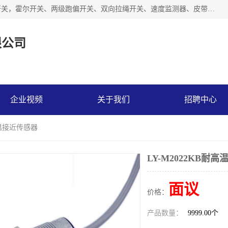
湖北杭荣电气有限公司是一家主要从事生产接近开关、光电开关，霍尔开关、两级跑偏开关、双向拉绳开关、速度监测器、皮带打滑开关、阻旋式料位开关、皮带纵向撕裂开关、溜槽堵塞开关、声光报警器、矿用磁性井筒开关等，主营行业：电气设备、仪器仪表制造, 高低压电器，成套电气设备，矿用防爆机电设备，皮带机综合保护系统，防爆电器，传感器，工矿配件，电器配件，自动化工业机器人的研发，制造，加工销售。
限公司
企业视频
关于我们
招聘中心
耐高温接近传感器
LY-M2022KB耐
面议
价格：
产品数量：
9999.00个