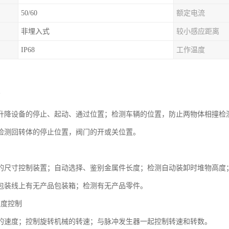
50/60
额定电流
非埋入式
较小感应距离
IP68
工作温度
离
升降设备的停止、起动、通过位置；检测车辆的位置，防止两物体相撞检
检测回转体的停止位置，阀门的开或关位置。
制
的尺寸控制装置；自动选择、鉴别金属件长度；检测自动装卸时堆物高度
包装线上有无产品包装箱；检测有无产品零件。
速度控制
的速度；控制旋转机械的转速；与脉冲发生器一起控制转速和转数。