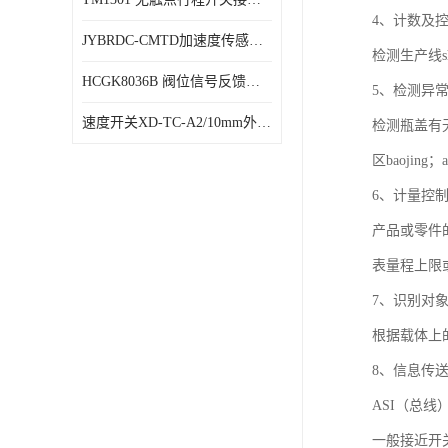
4、计数及
JYBRDC-CMTD加速度传感器距离远
检测生产线s
HCGK8036B 阀位信号反馈装置 限位开关
5、检测异
速度开关XD-TC-A2/10mm外形图
检测瓶盖有
区baojing
6、计量控
产品或零件
表量程上限
7、识别对
根据载体上
8、信息传
ASI（总线
一般接近开