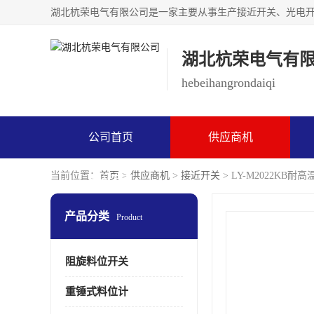
湖北杭荣电气有
hebeihangrondaiqi
公司首页
供应商机
当前位置：
首页
>
供应商机
>
接近开关
> LY-M2022KB
联系方式
产品分类
Product
阻旋料位开关
重锤式料位计