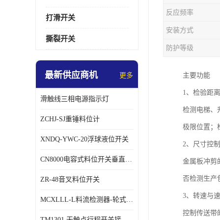
反应频率
打滑开关
安装方式
撕裂开关
防护等级
最新供应商机
更多
主要功能
1、检验距
滑触线三相电源指示灯
检测电梯、
ZCHJ-SJ重锤料位计
极限位置；
XNDQ-YWC-20浮球液位开关
2、尺寸控
CN8000电容式料位开关垂直安装时
金属板冲剪
否检测生产
ZR-48音叉料位开关
3、转速与
MCXLLL-L料流检测器-轮式煤流信号控制器
控制传送带
TM1301 无触点行程开关接线在交通设备中的稳定性