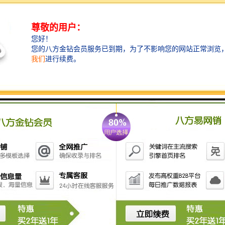
架上装一个托环，以支撑钢丝绳。
4、钢丝绳的另一端系在拉簧上(用绳扣固定),在不影响正
常使用下用紧线器将两侧拉绳张紧,并确保两侧张力均
衡。