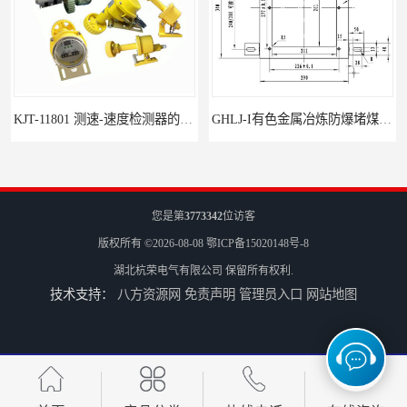
KJT-11801 测速-速度检测器的技术参数与应用
GHLJ-I‌有色金属冶炼防爆堵煤开关的应用
您是第
3773342
位访客
版权所有 ©2026-08-08
鄂ICP备15020148号-8
湖北杭荣电气有限公司
保留所有权利.
技术支持：
八方资源网
免责声明
管理员入口
网站地图
如何选择适合的防爆撕裂开关
GCDH-W 皮带打滑开关在港口码头的应用