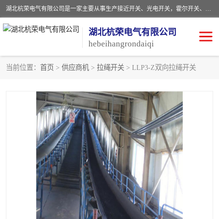
湖北杭荣电气有限公司是一家主要从事生产接近开关、光电开关，霍尔开关、两级跑偏开关、双向拉绳开关、速度监测器、皮带打滑开关、阻旋式料位开关、皮带纵向撕裂开关、溜槽堵塞开关、声光报警器、矿用磁性井筒开关等，主营行业：电气设备、仪器仪表制造, 高低压电器，成套电气设备，矿用防爆机电设备，皮带机综合保护系统，防爆电器，传感器，工矿配件，电器配件，自动化工业机器人的研发，制造，加工销售。
湖北杭荣电气有限公司
hebeihangrondaiqi
当前位置：
首页
>
供应商机
>
拉绳开关
> LLP3-Z双向拉绳开关
阻旋料位开关
重锤式料位计
音叉开关
浮球开关
射频导纳
声光报警器
扬声器
滑线指示灯
接近开关
光电开关
磁性开关
拉绳开关