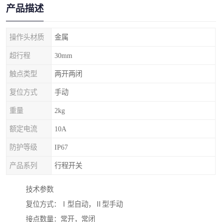
产品描述
操作头材质
金属
超行程
30mm
触点类型
两开两闭
复位方式
手动
重量
2kg
额定电流
10A
防护等级
IP67
产品系列
行程开关
技术参数
复位方式：Ⅰ型自动，Ⅱ型手动
接点数量：常开，常闭