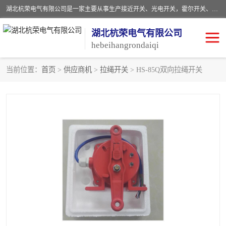
湖北杭荣电气有限公司是一家主要从事生产接近开关、光电开关，霍尔开关、两级跑偏开关、双向拉绳开关、速度监测器、皮带打滑开关、阻旋式料位开关、皮带纵向撕裂开关、溜槽堵塞开关、声光报警器、矿用磁性井筒开关等，主营行业：电气设备、仪器仪表制造, 高低压电器，成套电气设备，矿用防爆机电设备，皮带机综合保护系统，防爆电器，传感器，工矿配件，电器配件，自动化工业机器人的研发，制造，加工销售。
湖北杭荣电气有限公司
hebeihangrondaiqi
当前位置：
首页
>
供应商机
>
拉绳开关
> HS-85Q双向拉绳开关
阻旋料位开关
重锤式料位计
音叉开关
浮球开关
射频导纳
声光报警器
扬声器
滑线指示灯
接近开关
光电开关
磁性开关
拉绳开关