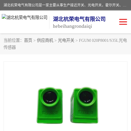
湖北杭荣电气有限公司是一家主要从事生产接近开关、光电开关，霍尔开关、两级跑偏开关、双向拉绳开关、速度监测器、皮带打滑开关、阻旋式料位开关、皮带纵向撕裂开关、溜槽堵塞开关、声光报警器、矿用磁性井筒开关等，主营行业：电气设备、仪器仪表制造, 高低压电器，成套电气设备，矿用防爆机电设备，皮带机综合保护系统，防爆电器，传感器，工矿配件，电器配件，自动化工业机器人的研发，制造，加工销售。
湖北杭荣电气有限公司
hebeihangrondaiqi
当前位置：
首页
>
供应商机
>
光电开关
> FGUM 020P8001/S35L光电
传感器
阻旋料位开关
重锤式料位计
音叉开关
浮球开关
射频导纳
声光报警器
扬声器
滑线指示灯
接近开关
光电开关
磁性开关
拉绳开关