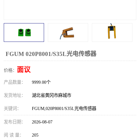
跑偏开关
打滑开关
撕裂开关
倾斜开关
溜槽堵塞检测开关
料流检测器
限位开关
速度检测器
FGUM 020P8001/S35L光电传感器
速度传感器
行程开关
面议
价格：
产品数量：
微电脑超速开关
9999.00个
发货地址：
湖北省黄冈市麻城市
关键词：
FGUM,020P8001/S35L光电传感器
发布日期：
2026-08-07
阅 读 量：
205