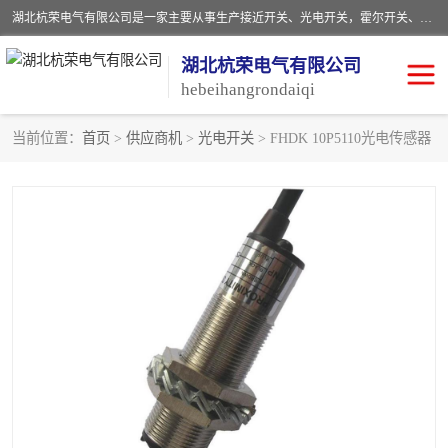
湖北杭荣电气有限公司是一家主要从事生产接近开关、光电开关，霍尔开关、两级跑偏开关、双向拉绳开关、速度监测器、皮带打滑开关、阻旋式料位开关、皮带纵向撕裂开关、溜槽堵塞开关、声光报警器、矿用磁性井筒开关等，主营行业：电气设备、仪器仪表制造, 高低压电器，成套电气设备，矿用防爆机电设备，皮带机综合保护系统，防爆电器，传感器，工矿配件，电器配件，自动化工业机器人的研发，制造，加工销售。
湖北杭荣电气有限公司
hebeihangrondaiqi
当前位置：
首页
>
供应商机
>
光电开关
> FHDK 10P5110光电传感器
阻旋料位开关
重锤式料位计
音叉开关
浮球开关
射频导纳
声光报警器
扬声器
滑线指示灯
接近开关
光电开关
磁性开关
拉绳开关