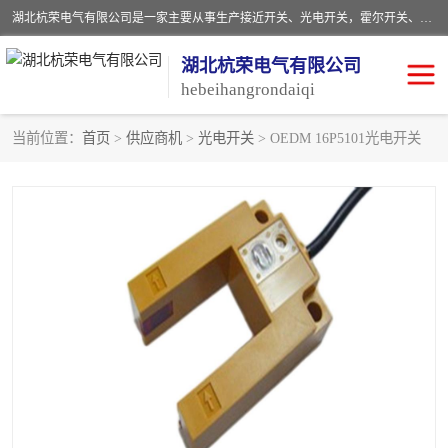
湖北杭荣电气有限公司是一家主要从事生产接近开关、光电开关，霍尔开关、两级跑偏开关、双向拉绳开关、速度监测器、皮带打滑开关、阻旋式料位开关、皮带纵向撕裂开关、溜槽堵塞开关、声光报警器、矿用磁性井筒开关等，主营行业：电气设备、仪器仪表制造, 高低压电器，成套电气设备，矿用防爆机电设备，皮带机综合保护系统，防爆电器，传感器，工矿配件，电器配件，自动化工业机器人的研发，制造，加工销售。
湖北杭荣电气有限公司
hebeihangrondaiqi
当前位置：
首页
>
供应商机
>
光电开关
> OEDM 16P5101光电开关
阻旋料位开关
重锤式料位计
音叉开关
浮球开关
射频导纳
声光报警器
扬声器
滑线指示灯
接近开关
光电开关
磁性开关
拉绳开关