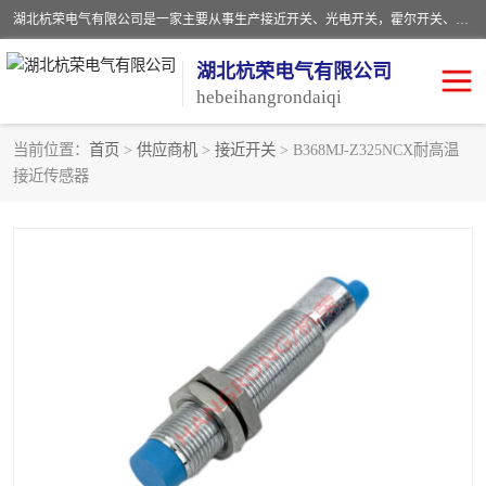
湖北杭荣电气有限公司是一家主要从事生产接近开关、光电开关，霍尔开关、两级跑偏开关、双向拉绳开关、速度监测器、皮带打滑开关、阻旋式料位开关、皮带纵向撕裂开关、溜槽堵塞开关、声光报警器、矿用磁性井筒开关等，主营行业：电气设备、仪器仪表制造, 高低压电器，成套电气设备，矿用防爆机电设备，皮带机综合保护系统，防爆电器，传感器，工矿配件，电器配件，自动化工业机器人的研发，制造，加工销售。
湖北杭荣电气有限公司
hebeihangrondaiqi
当前位置：
首页
>
供应商机
>
接近开关
> B368MJ-Z325NCX耐高温
接近传感器
阻旋料位开关
重锤式料位计
音叉开关
浮球开关
射频导纳
声光报警器
扬声器
滑线指示灯
接近开关
光电开关
磁性开关
拉绳开关