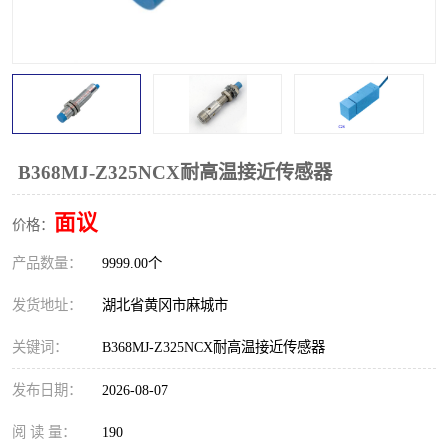
跑偏开关
打滑开关
撕裂开关
倾斜开关
溜槽堵塞检测开关
料流检测器
限位开关
速度检测器
B368MJ-Z325NCX耐高温接近传感器
速度传感器
行程开关
面议
价格：
产品数量：
微电脑超速开关
9999.00个
发货地址：
湖北省黄冈市麻城市
关键词：
B368MJ-Z325NCX耐高温接近传感器
发布日期：
2026-08-07
阅 读 量：
190