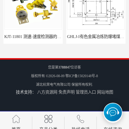
KJT-11801 测速-速度检测器的技术参数与应用
GHLJ-I‌有色金属冶炼防爆堵煤开关的应用
您是第
3788847
位访客
版权所有 ©2026-08-09
鄂ICP备15020148号-8
湖北杭荣电气有限公司
保留所有权利.
技术支持：
八方资源网
免责声明
管理员入口
网站地图
如何选择适合的防爆撕裂开关
GCDH-W 皮带打滑开关在港口码头的应用