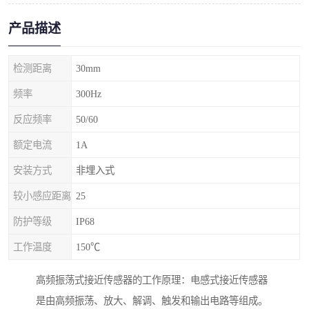
产品描述
检测距离
30mm
频率
300Hz
反应频率
50/60
额定电流
1A
安装方式
非埋入式
较小感应距离
25
防护等级
IP68
工作温度
150℃
高频振荡式接近传感器的工作原理：电感式接近传感器
是由高频振荡、放大、解调、触发和输出电路等组成。