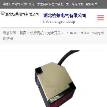
湖北杭荣电气有限公司是一家主要从事生产接近开关、光电开关，霍尔开关、两级跑偏开关、双向拉绳开关、速度监测器、皮带打滑开关、阻旋式料位开关、皮带纵向撕裂开关、溜槽堵塞开关、声光报警器、矿用磁性井筒开关等，主营行业：电气设备、仪器仪表制造, 高低压电器，成套电气设备，矿用防爆机电设备，皮带机综合保护系统，防爆电器，传感器，工矿配件，电器配件，自动化工业机器人的研发，制造，加工销售。
湖北杭荣电气有限公司
hebeihangrondaiqi
当前位置：
首页
>
供应商机
>
光电开关
> FZDK 07P6901/KS35A光电
传感器
阻旋料位开关
重锤式料位计
音叉开关
浮球开关
射频导纳
声光报警器
扬声器
滑线指示灯
接近开关
光电开关
磁性开关
拉绳开关