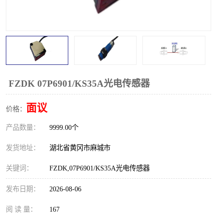
跑偏开关
打滑开关
撕裂开关
倾斜开关
溜槽堵塞检测开关
料流检测器
限位开关
速度检测器
FZDK 07P6901/KS35A光电传感器
速度传感器
行程开关
面议
价格：
产品数量：
微电脑超速开关
9999.00个
发货地址：
湖北省黄冈市麻城市
关键词：
FZDK,07P6901/KS35A光电传感器
发布日期：
2026-08-06
阅 读 量：
167