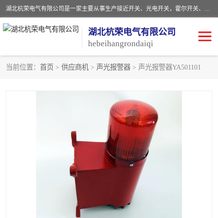
湖北杭荣电气有限公司是一家主要从事生产接近开关、光电开关，霍尔开关、两级跑偏开关、双向拉绳开关、速度监测器、皮带打滑开关、阻旋式料位开关、皮带纵向撕裂开关、溜槽堵塞开关、声光报警器、矿用磁性井筒开关等，主营行业：电气设备、仪器仪表制造, 高低压电器，成套电气设备，矿用防爆机电设备，皮带机综合保护系统，防爆电器，传感器，工矿配件，电器配件，自动化工业机器人的研发，制造，加工销售。
湖北杭荣电气有限公司
hebeihangrondaiqi
当前位置：
首页
>
供应商机
>
声光报警器
> 声光报警器YA501101
阻旋料位开关
重锤式料位计
音叉开关
浮球开关
射频导纳
声光报警器
扬声器
滑线指示灯
接近开关
光电开关
磁性开关
拉绳开关