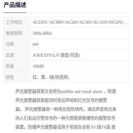
产品描述
工作电压
AC220V/ AC380V/AC24V/AC36V/AC110V/DC24V(特殊电压可定制)
电源频率
50Hz-60Hz
功率
6W
音调
A/B/E/D/Y/L/F/语音(可选)
声级
106dB
颜色
红、黄、绿(供选择)
声光报警器其英文名称为audible and visual alarm ，所谓
声光报警器就是能同时发出声响和灯光信号的报警
器。 声光报警器是一种用在危险场所，通过声音和光来
向人们发出示警信号的一种引燃易燃易爆性的报警信号
装置。防爆声光报警器适用于安装在含有ⅡC级T6温 度