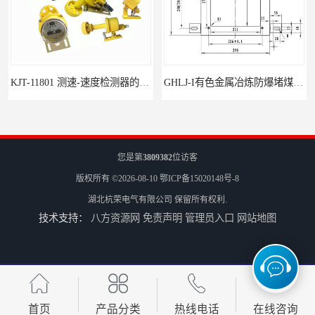
KJT-11801 测速-速度检测器的技术参数与应用
GHLJ-I‌有色金属冶炼防爆堵煤开关的应用
您是第
3809382
位访客
版权所有 ©2026-08-10
鄂ICP备15020148号-8
湖北杭荣电气有限公司
保留所有权利.
技术支持：
八方资源网
免责声明
管理员入口
网站地图
如何选择适合的防爆撕裂开关
GCDH-W 皮带打滑开关在港口码头的应用
首页
产品分类
热线电话
在线咨询