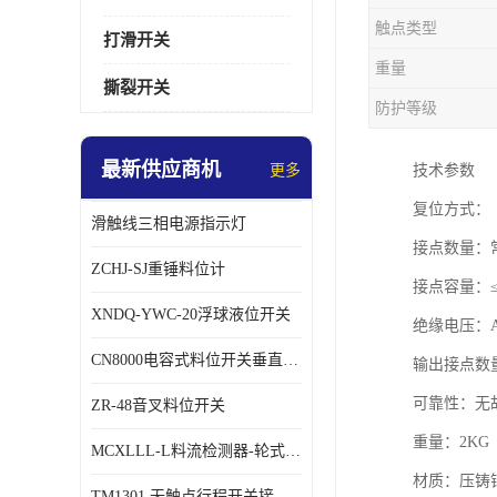
触点类型
打滑开关
重量
撕裂开关
防护等级
最新供应商机
更多
技术参数
复位方式：
滑触线三相电源指示灯
接点数量：
ZCHJ-SJ重锤料位计
接点容量：≤A
XNDQ-YWC-20浮球液位开关
绝缘电压：A
CN8000电容式料位开关垂直安装时
输出接点数
可靠性：无
ZR-48音叉料位开关
重量：2KG
MCXLLL-L料流检测器-轮式煤流信号控制器
材质：压铸
TM1301 无触点行程开关接线在交通设备中的稳定性