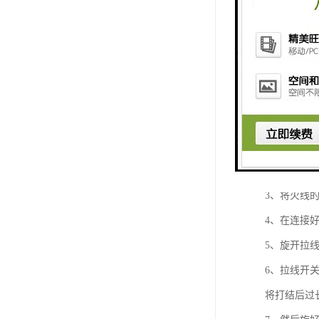
注意事项
1、先切断总
2、将火线
3、将火线
4、在连接
5、旋开拉
6、拉线开
将打结后过