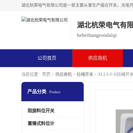
湖北杭荣电气有
hebeihangrondaiqi
公司首页
供应商机
当前位置：
首页
>
供应商机
>
拉绳开关
> XLLS-F-II拉绳开
联系方式
产品分类
Product
阻旋料位开关
重锤式料位计