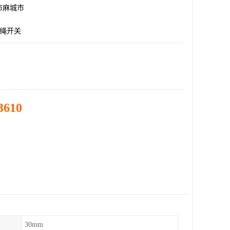
市麻城市
I拉绳开关
3610
30mm