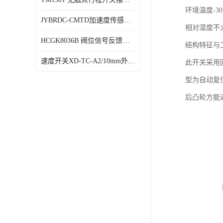
环境温度-30
JYBRDC-CMTD加速度传感器距离远
相对湿度不大
HCGK8036B 阀位信号反馈装置 限位开关
结构特征与
速度开关XD-TC-A2/10mm外形图
此开关采用
型为自动复
后凸轮方能