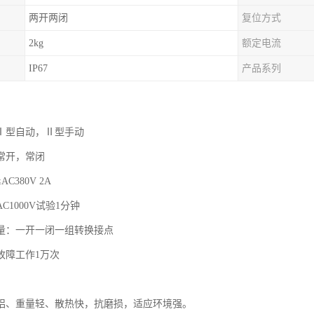
两开两闭
复位方式
2kg
额定电流
IP67
产品系列
Ⅰ型自动，Ⅱ型手动
常开，常闭
C380V 2A
C1000V试验1分钟
量：一开一闭一组转换接点
故障工作1万次
铝、重量轻、散热快，抗磨损，适应环境强。