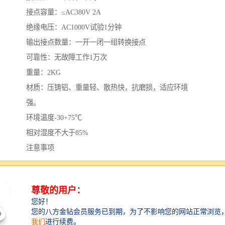
接点容量：≤AC380V 2A
绝缘电压：AC1000V试验1分钟
输出接点数量：一开一闭一组转换接点
可靠性：无故障工作1万次
重量：2KG
材质：压铸铝、重量轻、散热快，抗磨损，适应环境
强。
环境温度-30+75℃
相对湿度不大于85%
注意事项
1、先切断总电源，接着要用wanneng表测出火线，开关
一定是要装在火线的一端。
2、将火线在适合的地方剪断，就有两个接头了，拉线开
关也有两个接头。
3、将火线的两个接头削皮露出金属丝，分别接到开关的