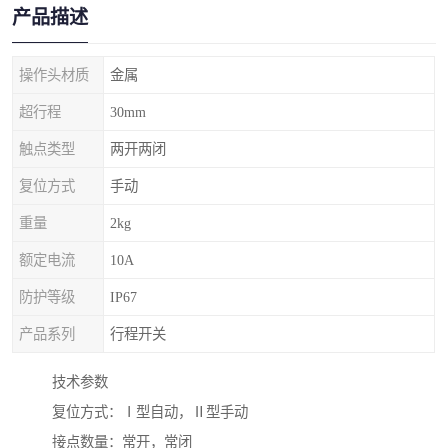
产品描述
操作头材质
金属
超行程
30mm
触点类型
两开两闭
复位方式
手动
重量
2kg
额定电流
10A
防护等级
IP67
产品系列
行程开关
技术参数
复位方式：Ⅰ型自动，Ⅱ型手动
接点数量：常开，常闭