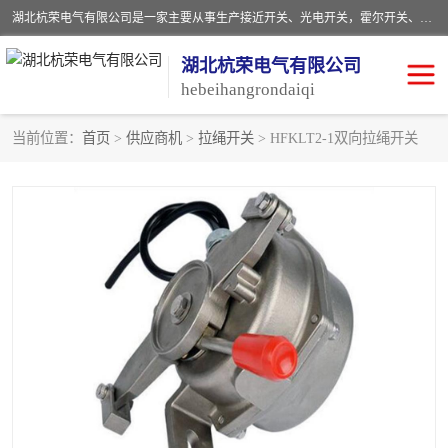
湖北杭荣电气有限公司是一家主要从事生产接近开关、光电开关，霍尔开关、两级跑偏开关、双向拉绳开关、速度监测器、皮带打滑开关、阻旋式料位开关、皮带纵向撕裂开关、溜槽堵塞开关、声光报警器、矿用磁性井筒开关等，主营行业：电气设备、仪器仪表制造, 高低压电器，成套电气设备，矿用防爆机电设备，皮带机综合保护系统，防爆电器，传感器，工矿配件，电器配件，自动化工业机器人的研发，制造，加工销售。
湖北杭荣电气有限公司
hebeihangrondaiqi
当前位置：
首页
>
供应商机
>
拉绳开关
> HFKLT2-1双向拉绳开关
阻旋料位开关
重锤式料位计
音叉开关
浮球开关
射频导纳
声光报警器
扬声器
滑线指示灯
接近开关
光电开关
磁性开关
拉绳开关