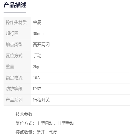
产品描述
操作头材质
金属
超行程
30mm
触点类型
两开两闭
复位方式
手动
重量
2kg
额定电流
10A
防护等级
IP67
产品系列
行程开关
技术参数
复位方式：Ⅰ型自动，Ⅱ型手动
接点数量：常开，常闭