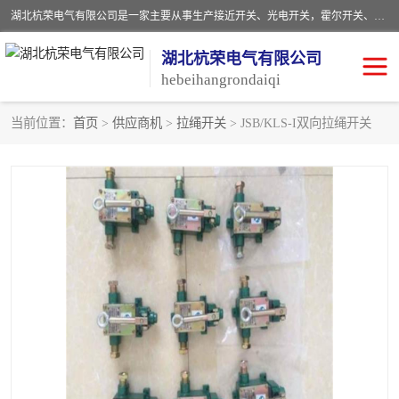
湖北杭荣电气有限公司是一家主要从事生产接近开关、光电开关，霍尔开关、两级跑偏开关、双向拉绳开关、速度监测器、皮带打滑开关、阻旋式料位开关、皮带纵向撕裂开关、溜槽堵塞开关、声光报警器、矿用磁性井筒开关等，主营行业：电气设备、仪器仪表制造, 高低压电器，成套电气设备，矿用防爆机电设备，皮带机综合保护系统，防爆电器，传感器，工矿配件，电器配件，自动化工业机器人的研发，制造，加工销售。
湖北杭荣电气有限公司
hebeihangrondaiqi
当前位置：
首页
>
供应商机
>
拉绳开关
> JSB/KLS-I双向拉绳开关
阻旋料位开关
重锤式料位计
音叉开关
浮球开关
射频导纳
声光报警器
扬声器
滑线指示灯
接近开关
光电开关
磁性开关
拉绳开关