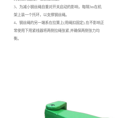
3、为减小钢丝绳自重对开关启动的影响，每隔3m在机
架上装一个托环，以支撑钢丝绳。
4、钢丝绳的另一端系在拉簧上(用绳扣固定),在不影响正
常使用下用紧线器将两侧拉绳张紧,并确保两侧张力均
衡。