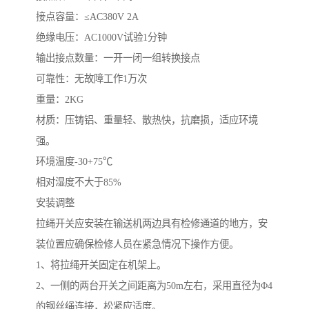
接点容量：≤AC380V 2A
绝缘电压：AC1000V试验1分钟
输出接点数量：一开一闭一组转换接点
可靠性：无故障工作1万次
重量：2KG
材质：压铸铝、重量轻、散热快，抗磨损，适应环境
强。
环境温度-30+75℃
相对湿度不大于85%
安装调整
拉绳开关应安装在输送机两边具有检修通道的地方，安
装位置应确保检修人员在紧急情况下操作方便。
1、将拉绳开关固定在机架上。
2、一侧的两台开关之间距离为50m左右，采用直径为Φ4
的钢丝绳连接，松紧应适度。